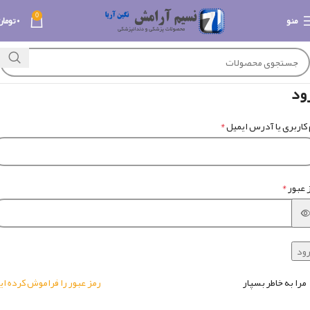
0
منو
۰
تومان
ود
*
 کاربری یا آدرس ایمیل
*
 عبور
ود
مرا به خاطر بسپار
رمز عبور را فراموش کرده ای