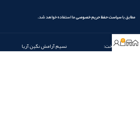
مطابق با
سیاست حفظ حریم خصوصی
ما استفاده خواهد شد.
0
روش‌های پرداخت:
نسیم آرامش نگین آریا
شماره تماس: 14 -
02166583810
شماره نمابر: 02166583818
در شبکه‌های اجتماعی با ما همراه باشید:
تمام حقوق برای «نسیم آرامش نگین آریا» محفوظ است.