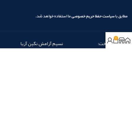
مطابق با
سیاست حفظ حریم خصوصی
ما استفاده خواهد شد.
0
روش‌های پرداخت:
نسیم آرامش نگین آریا
شماره تماس: 14 -
02166583810
شماره نمابر: 02166583818
در شبکه‌های اجتماعی با ما همراه باشید:
تمام حقوق برای «نسیم آرامش نگین آریا» محفوظ است.