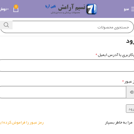
0
منو
۰
تومان
ود
*
 کاربری یا آدرس ایمیل
*
 عبور
ود
مرا به خاطر بسپار
رمز عبور را فراموش کرده ای