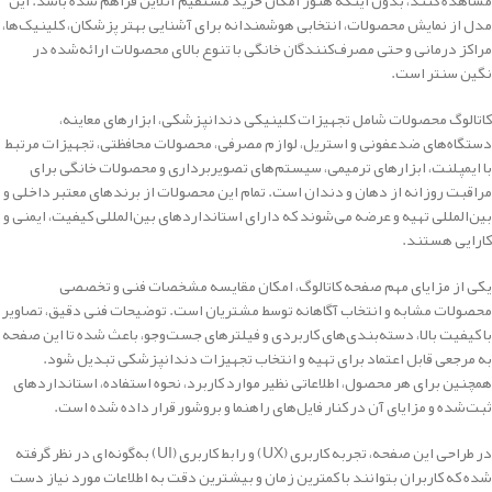
مشاهده کنند، بدون اینکه هنوز امکان خرید مستقیم آنلاین فراهم شده باشد. این
مدل از نمایش محصولات، انتخابی هوشمندانه برای آشنایی بهتر پزشکان، کلینیک‌ها،
مراکز درمانی و حتی مصرف‌کنندگان خانگی با تنوع بالای محصولات ارائه‌شده در
نگین سنتر است.
کاتالوگ محصولات شامل تجهیزات کلینیکی دندانپزشکی، ابزارهای معاینه،
دستگاه‌های ضدعفونی و استریل، لوازم مصرفی، محصولات محافظتی، تجهیزات مرتبط
با ایمپلنت، ابزارهای ترمیمی، سیستم‌های تصویربرداری و محصولات خانگی برای
مراقبت روزانه از دهان و دندان است. تمام این محصولات از برندهای معتبر داخلی و
بین‌المللی تهیه و عرضه می‌شوند که دارای استانداردهای بین‌المللی کیفیت، ایمنی و
کارایی هستند.
یکی از مزایای مهم صفحه کاتالوگ، امکان مقایسه مشخصات فنی و تخصصی
محصولات مشابه و انتخاب آگاهانه توسط مشتریان است. توضیحات فنی دقیق، تصاویر
با کیفیت بالا، دسته‌بندی‌های کاربردی و فیلترهای جست‌وجو، باعث شده تا این صفحه
به مرجعی قابل اعتماد برای تهیه و انتخاب تجهیزات دندانپزشکی تبدیل شود.
همچنین برای هر محصول، اطلاعاتی نظیر موارد کاربرد، نحوه استفاده، استانداردهای
ثبت‌شده و مزایای آن در کنار فایل‌های راهنما و بروشور قرار داده شده است.
در طراحی این صفحه، تجربه کاربری (UX) و رابط کاربری (UI) به‌گونه‌ای در نظر گرفته
شده که کاربران بتوانند با کمترین زمان و بیشترین دقت به اطلاعات مورد نیاز دست