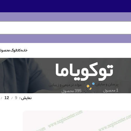
خانه
کاتالوگ محصول
توکویاما
پرسلن و سایلن
مواد ترمیمی و زیبایی
1 محصول
395 محصول
نمایش
9
12