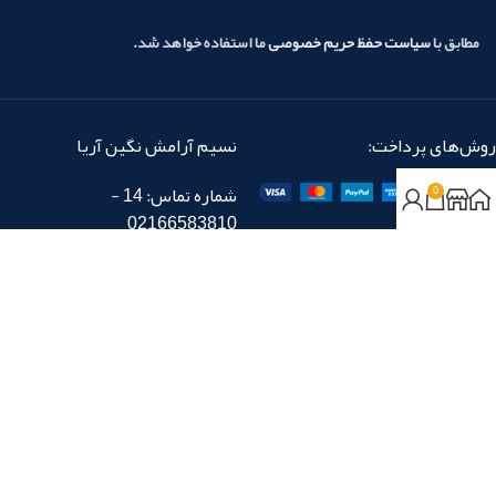
مطابق با
سیاست حفظ حریم خصوصی
ما استفاده خواهد شد.
روش‌های پرداخت:
نسیم آرامش نگین آریا
شماره تماس: 14 -
0
02166583810
شماره نمابر: 02166583818
در شبکه‌های اجتماعی با ما همراه باشید:
تمام حقوق برای «نسیم آرامش نگین آریا» محفوظ است.