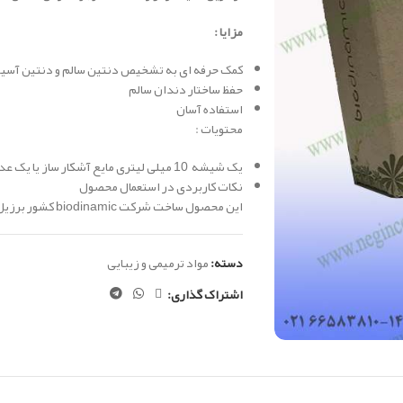
مزایا :
کمک حرفه ای به تشخیص دنتین سالم و دنتین آسی
حفظ ساختار دندان سالم
استفاده آسان
محتویات :
یک شیشه 10 میلی لیتری مایع آشکار ساز یا یک عدد سرنگ با 2.5 گرم ژل آشکارساز
نکات کاربردی در استعمال محصول
این محصول ساخت شرکت biodinamic کشور برزیل می باشد
دسته:
مواد ترمیمی و زیبایی
اشتراک گذاری: