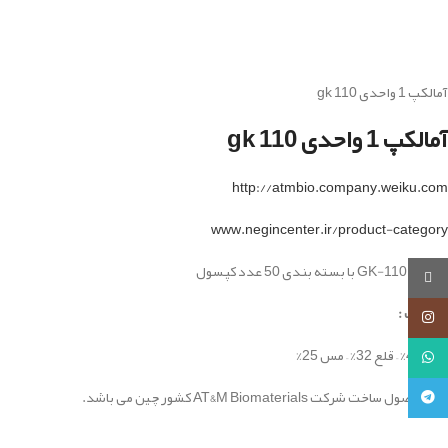
آمالکپ 1 واحدی gk 110
آمالکپ 1 واحدی gk 110
http://atmbio.company.weiku.com
www.negincenter.ir/product-category
آمالگام GK-110 با بسته بندی 50 عدد کپسول
روبیکا
ترکیبات :
اینستاگرام
نقره 43% – قلع 32% – مس 25%
واتساپ
این محصول ساخت شرکت AT&M Biomaterials کشور چین می باشد.
تلگرام