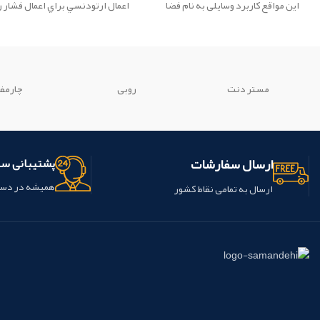
این مواقع كاربرد وسایلی به نام فضا
اعمال ارتودنسي براي اعمال فشار 
نگهدار به جای آن توصیه می ‌گردد تا از
دندانها به منظور تغيير موقعيتشا
دست دادن فضا برای رویش دندان
استفاده مي شود.
‌های دایمی واقع در زیر آن ها و نهایتا
مشكلات ارتودنسی در آینده جلوگیری
شود.
مستر دنت
روبی
چارمف
ارسال سفارشات
پشتیبانی س
همیشه در دس
ارسال به تمامی نقاط کشور