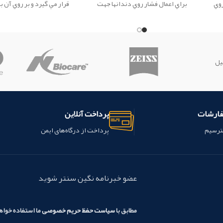
روي
براي اعمال فشار روي دندانها جهت
قرار مي گيرد و بر روي آن با
ن
تغيير موقعيتشان استفاده مي شود.
براکت، هوک و... قرار داد
این محصول ساخت شرکت Creative
تیوپ، حلقه اي فلزي که د
کشور چین می باشد.
هاي عقبي دهان قرار مي گير
آن باکال تيوب ، براکت، هوک
داده مي شود. این محص
یل
شرکت Creative کشور چین می باشد.
فارشات
پرداخت آنلاین
ترسیم
پرداخت از درگاه‌های ایمن
عضو خبرنامه نگین سنتر شوید
مطابق با
سیاست حفظ حریم خصوصی
ما استفاده خوا