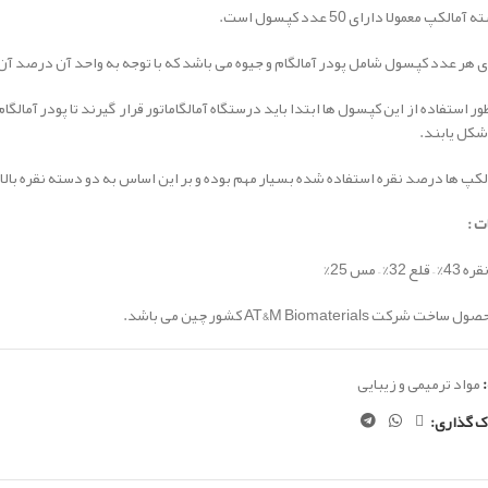
مالکپ معمولا دارای 50 عدد کپسول است.
 هر عدد کپسول شامل پودر آمالگام و جیوه می باشد که با توجه به واحد آن درصد آن
ور استفاده از این کپسول ها ابتدا باید درستگاه آمالگاماتور قرار گیرند تا پودر آما
شکل یابند.
لکپ ها درصد نقره استفاده شده بسیار مهم بوده و بر این اساس به دو دسته نقره بالا
ت :
قره 43% – قلع 32% – مس 25%
ت شرکت AT&M Biomaterials کشور چین می باشد.
مواد ترمیمی و زیبایی
ک گذاری: