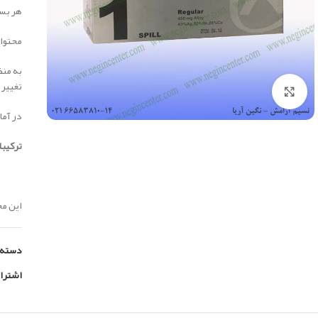
هر بسته آ
محتوای
به منظ
تغییر 
بزرگنمایی تصویر
در آما
ترکیبا
ن
این محصول ساخ
دسته:
اشترا