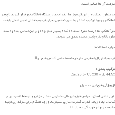
درصد آن ها متغیر است.
به منظور استفاده از این کپسول ها ابتدا باید درستگاه آمالگاماتور قرار گیرند تا پودر
آمالگام و جیوه ترکیب شده و به صورت خمیری برای ترمیم دندان تغییر شکل یابند.
در آمالکپ ها درصد نقره استفاده شده بسیار مهم بوده و بر این اساس به دو دسته
نقره بالا و نقره پایین دسته بندی می شوند.
موارد استفاده :
ترمیم اکلوزال استرس دار در منطقه خلفی (کلاس های I و II)
ترکیب بندی
:
44.5٪ نقره، 30٪ Sn، 25.5٪ Cu.
از ویژگی های این محصول :
قرار دادن آسان – خواص فیزیکی عالی – کمترین مقدار خزش و انبساط تنظیم برای
ثبات با ابعاد زیاد – قدرت فشرده سازی بسیار بالا و زود هنگام برای بارگذاری اولیه –
مقاوم در برابر خوردگی بسیار بالا.