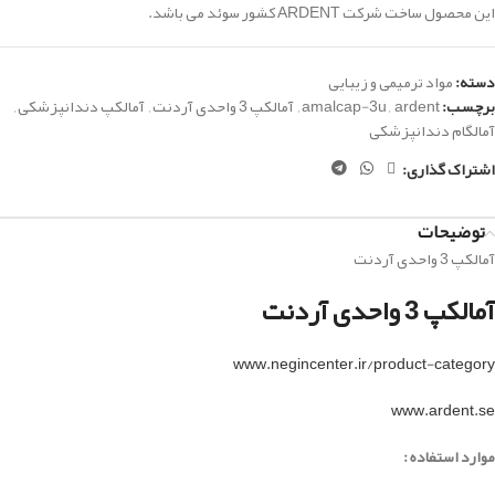
این محصول ساخت شرکت ARDENT کشور سوئد می باشد.
دسته:
مواد ترمیمی و زیبایی
برچسب:
ardent
,
amalcap-3u
,
آمالکپ 3 واحدی آردنت
,
آمالکپ دندانپزشکی
,
آمالگام دندانپزشکی
اشتراک گذاری:
توضیحات
آمالکپ 3 واحدی آردنت
آمالکپ 3 واحدی آردنت
www.negincenter.ir/product-category
www.ardent.se
موارد استفاده :