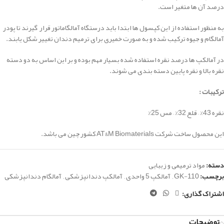
درصد آن ها متغیر است.
به منظور استفاده از این کپسول ها ابتدا باید درستگاه آمالگاماتور قرار گیرند تا پودر
آمالگام و جیوه ترکیب شده و به صورت خمیری برای ترمیم دندان تغییر شکل یابند.
در آمالکپ ها درصد نقره استفاده شده بسیار مهم بوده و بر این اساس به دو دسته
نقره بالا و نقره پایین دسته بندی می شوند.
ترکیبات :
نقره 43% – قلع 32% – مس 25%
این محصول ساخت شرکت AT&M Biomaterials کشور چین می باشد.
دسته:
مواد ترمیمی و زیبایی
برچسب:
GK-110
,
آمالکپ 5 واحدی
,
آمالکپ دندانپزشکی
,
آمالگام دندانپزشکی
اشتراک گذاری:
توضیحات