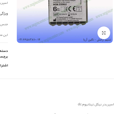
اسپرید
ویژگی 
جنس نوک
بزرگنمایی تصویر
این محصول سا
دسته:
برچس
اشترا
اسپریدر نیکل تیتانیوم dc