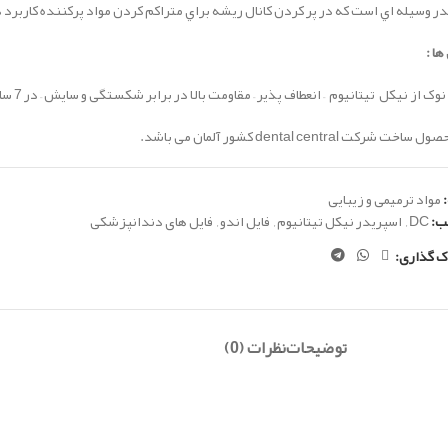
ر وسيله اي است كه در پر كردن كانال ريشه براي متراكم كردن مواد پركننده كاربرد د
ها :
 از نیکل تیتانیوم – انعطاف پذیر – مقاومت بالا در برابر شکستگی و سایش – در 7 سایز متفاوت
خت شرکت dental central کشور آلمان می باشد.
مواد ترمیمی و زیبایی
ب:
DC
,
اسپریدر نیکل تیتانیوم
,
فایل اندو
,
فایل های دندانپزشکی
ک گذاری:
توضیحات
نظرات (0)