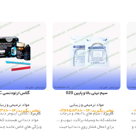
سیم نیتی بالا و پایین 020
گلاس ارتودنسی GC
مواد ترمیمی و زیبایی
مواد ترمیمی و زیبا
تماس بگیرید: ۱۴ - ۰۲۱۶۶۵۸۳۸۱۰
تماس بگیرید: ۱۴ - ۰۲۱۶۶۵۸۳۸۱۰
ده
کاربرد :
سيم هاي با ابعاد و درجات
کاربرد :
گلاس آينومر دند
سب
مختلف كه به وسيله براكت، تيوب و ...
مواد دنداني هستند كه 
 و
براي اعمال فشار روي دندانها جهت
وي‍‍ژگي هاي خاص مانند چ
تغيير موقعيتشان استفاده مي شود.
فلزات، سازگاري حرارتي ب