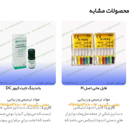
محصولات مشابه
فایل مانی اصل H
باندینگ لایت کیور DC
مواد ترمیمی و زیبایی
مواد ترمیمی و زیبایی
تماس بگیرید: ۱۴ - ۰۲۱۶۶۵۸۳۸۱۰
تماس بگیرید: ۱۴ - ۰۲۱۶۶۵۸۳۸۱۰
کاربرد:
فايل اندودانتيكس
کاربرد :
باندينگ دندانپزشكي، ما
دندانپزشكي از جمله ملزومات و ابزار
ايست كه مي‌توان آنها را نوعي چ
هاي دستي اندودانتيكس مي باشد كه
ناميد كه اغلب براي برقراري پيوند
براي آماده سازي كانال دندان به كار
چسباندن ترميم هاي كامپوزيتي