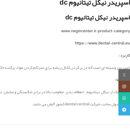
اسپریدر نیکل تیتانیوم dc
اسپریدر نیکل تیتانیوم dc
www.negincenter.ir/product-category
https://www.dental-central.eu
کاربرد :
اسپریدر وسيله اي است كه در پر كردن كانال ريشه براي متراكم كردن مواد پركننده كا
روبیکا
ویژگی ها :
اینستاگرام
جنس نوک از نیکل تیتانیوم – انعطاف پذیر – مقاومت بالا در برابر شکستگی و سایش – در 7 سایز متفاو
واتساپ
این محصول ساخت شرکت dental central کشور آلمان می باشد.
تلگرام