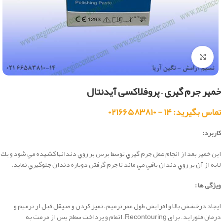
بزرگنمایی تصویر
خمیر جرم گیری – پروفلاکسی آیدنتال
تماس بگیرید: ۱۴ - ۰۲۱۶۶۵۸۳۸۱۰
کاربرد:
اين خمير بعد از انجام عمل جرم گيري توسط برس بر روي دندانها كشيده مي شود و يك
لايه از آن بر روي دندان باقي مي ماند تا جرم گرفتن دوباره دندان جلوگيري نمايد.
ویژگی ها :
ایجاد
درخشش بالا
و افزایش طول عمر
ترمیم
– تمیز کردن
و صیقل
قبل از
ترمیم
و
درمان
فلوراید –
برای
Recontouring
، اتمام و
پرداخت سطح
پس از مرمت
به