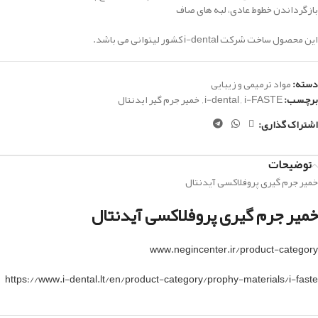
بازگرداندن
خطوط
عادی،
لبه های صاف
این محصول ساخت شرکت i-dental کشور لیتوانی می باشد.
دسته:
مواد ترمیمی و زیبایی
برچسب:
i-FASTE
,
i-dental
,
خمیر جرم گیر ایدنتال
اشتراک گذاری:
توضیحات
خمیر جرم گیری پروفلاکسی آیدنتال
خمیر جرم گیری پروفلاکسی آیدنتال
www.negincenter.ir/product-category
https://www.i-dental.lt/en/product-category/prophy-materials/i-faste