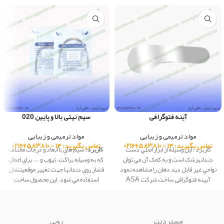
آینه فتوگرافی
سیم نیتی بالا و پایین 020
مواد ترمیمی و زیبایی
مواد ترمیمی و زیبایی
تماس بگیرید: ۱۴ - ۰۲۱۶۶۵۸۳۸۱۰
تماس بگیرید: ۱۴ - ۰۲۱۶۶۵۸۳۸۱۰
کاربرد : اين وسيله از ابزار اصلي دست
کاربرد :
سيم هاي با ابعاد و درجات مختلف
دندانپزشک است و به کمک آن مي توان
كه به وسيله براكت، تيوب و ... براي اعمال
نواحي غير قابل ديد دهان را مشاهده نمود
فشار روي دندانها جهت تغيير موقعيتشان
آیینه فتوگرافی ساخت شرکت ASA
استفاده مي شود. این محصول ساخت
dental کشور ایتالیا
شرکت Creative کشور چین می باشد.
مستر دنت
روبی