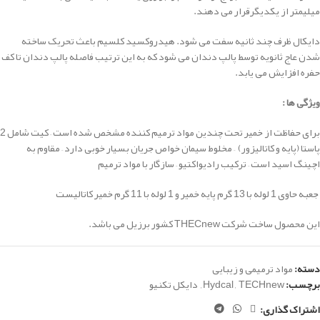
میلیمتر از یکدیگرقرار می دهند.
دایکال ظرف چند ثانیه سفت می شود. هیدروکسید کلسیم باعث تحریک ساخته
شدن عاج ثانویه توسط پالپ دندان می شود که به این ترتیب فاصله پالپ دندان تا کف
حفره افزایش می یابد.
ویژگی ها :
برای حفاظت از خمیر تحت چندین مواد ترمیم کننده مشخص شده است –
کیت شامل 2
پاستا (پایه و کاتالیزور) –
مخلوط سیمان خواص جریان بسیار خوبی دارد –
مقاوم به
اچینگ اسید است –
ترکیب رادیواکتیو –
سازگار با مواد ترمیم
جعبه حاوی 1 لوله با 13 گرم پایه خمیر و 1 لوله با 11 گرم خمیر کاتالیست
این محصول ساخت شرکت THECnew کشور برزیل می باشد.
دسته:
مواد ترمیمی و زیبایی
برچسب:
TECHnew
,
Hydcal
,
دایکل تکنیو
اشتراک گذاری: