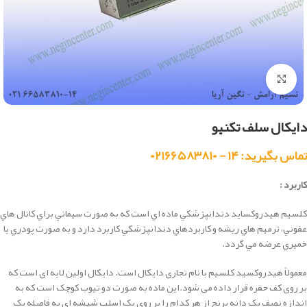
بزرگنمایی تصویر
دایکال سلف تکنیو
تماس بگیرید: ۱۴ - ۰۲۱۶۶۵۸۳۸۱۰
کاربرد :
كلسيم هيدروكسايد دندانپزشكي ماده اي است كه به صورت سيماني براي كانال هاي
عفوني، ترميم هاي ريشه و كاربردهاي دندانپزشكي كاربرد دارد و به صورت پودري يا
خميري عرضه مي گردد.
معمولاً هیدروکسید کلسیم با نام تجاری دایکال است. دایکال اولین لایه ای است که
بر روی کف حفره قرار داده می شود.این ماده به صورت دو تیوب کوچک است که به
اندازه نصف یک دانه برنج از هر کدام را بر روی یک اسلب شیشه ای به فاصله یک