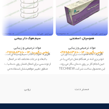
هموسپان – اسفنجی
سیم هوک دار بیضی
مواد ترمیمی و زیبایی
مواد ترمیمی و زیبایی
تماس بگیرید: ۱۴ - ۰۲۱۶۶۵۸۳۸۱۰
تماس بگیرید: ۱۴ - ۰۲۱۶۶۵۸۳۸۱۰
کاربرد :
ماده همودنت براي بندآوردن
کاربرد :
هوك يا قلاب سيم وسيله اي است
خونريزي لثه در هنگام عمل جراحي يا در
با ابعاد و درجات مختلف كه در اعمال
حين انجام كار بر روي دندان بكار مي رود.
ارتودنسي براي اعمال فشار روي دندانها به
این محصول ساخت شرکت TECHNEW
منظور تغيير موقعيتشان استفاده مي
کشور برزیل می باشد.
شود.
مستر دنت
روبی