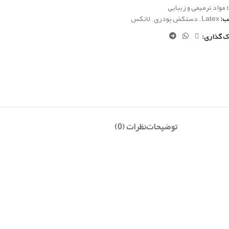
مواد ترمیمی و زیبایی
ب:
Latex
,
دستکش پودری
,
لاتکس
ک گذاری:
توضیحات
نظرات (0)