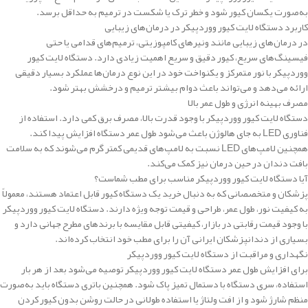
به‌صورت یکسان کیور شود و خطر ترک یا شکست در ترمیم به حداقل برسد.
کاربرد دستگاه لایت کیور ووردپیکر در درمان‌های زیبایی
در درمان‌های زیبایی مانند ونیرهای کامپوزیتی، ترمیم‌های قدامی یا حتی
فیسینگ‌های سریع، کیور دقیق و سریع اهمیت زیادی دارد. دستگاه لایت کیور
ووردپیکر با نور متمرکز و یکنواخت خود در این نوع درمان‌ها عملکرد بسیار دقیقی
ارائه می‌دهد و می‌تواند باعث دوام بیشتر ترمیم و درخشش بهتر شود.
مصرف بهینه انرژی و طول عمر بالا
دستگاه لایت کیور ووردپیکر با وجود قدرت بالا، مصرف برق کمی دارد. استفاده از
فناوری LED به جای هالوژن باعث می‌شود طول عمر دستگاه افزایش پیدا کند.
همچنین لامپ‌های LED نسبت به لامپ‌های قدیمی کمتر گرم می‌شوند که به سلامت
بافت دندان در حین درمان نیز کمک می‌کند.
آیا دستگاه لایت کیور ووردپیکر مناسب برای مطب شماست؟
پزشکان و متخصصانی که به دنبال خرید یک دستگاه کیور قابل اعتماد هستند، معمولاً
به کیفیت نور، طول عمر، طراحی و قیمت توجه ویژه دارند. دستگاه لایت کیور ووردپیکر
با وجود قیمت رقابتی در بازار، کیفیتی قابل مقایسه با برندهای مطرح جهانی دارد و
بسیاری از دندانپزشکان ایرانی آن را برای مطب خود انتخاب کرده‌اند.
نگهداری و مراقبت از دستگاه لایت کیور ووردپیکر
برای افزایش طول عمر دستگاه لایت کیور ووردپیکر توصیه می‌شود بعد از هر بار
استفاده، سری دستگاه با دستمال تمیز پاک شود. همچنین باتری دستگاه باید به‌صورت
منظم شارژ شود و از افت ولتاژ یا استفاده طولانی در حالت روشن بدون کیور کردن