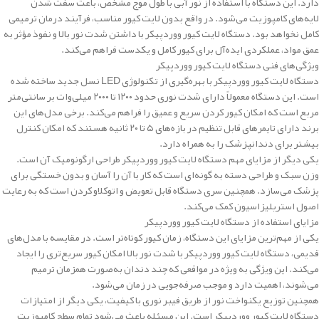
دارد. این دستگاه با استفاده از نور آبی با طول موج مشخص، باعث سفت شدن
لایه‌های کامپوزیت می‌شود. در واقع بدون لایت کیور مناسب، فرآیند درمان ترمیمی
کامل نخواهد بود. دستگاه لایت کیور ووردپیکر با داشتن شدت نور بالا و نفوذ مؤثر به
عمق مواد، عملکردی ایده‌آل برای کیور کامل و یکدست فراهم می‌کند.
ویژگی‌های فنی دستگاه لایت کیور ووردپیکر
دستگاه لایت کیور ووردپیکر با بهره‌گیری از تکنولوژی LED نسل جدید ساخته شده
است. این دستگاه معمولاً دارای شدت نوری حدود ۱۲۰۰ تا ۲۰۰۰ میلی‌وات بر سانتی‌متر
مربع است که امکان کیور کردن سریع و عمیق را فراهم می‌کند. برخی مدل‌های این
برند دارای تایمرهای قابل تنظیم در بازه‌های ۵ تا ۲۰ ثانیه هستند که امکان کنترل
بیشتر برای دندانپزشک را به همراه دارد.
یکی دیگر از مزایای مهم دستگاه لایت کیور ووردپیکر طراحی ارگونومیک آن است.
وزن سبک و طراحی دسته به گونه‌ای است که کار با آن را آسان و بدون خستگی برای
پزشک می‌سازد. همچنین سری دستگاه قابل تعویض و اتوکلاو کردن است که به رعایت
اصول استریلیزاسیون کمک می‌کند.
مزایای استفاده از دستگاه لایت کیور ووردپیکر
یکی از مهم‌ترین مزایای این دستگاه، زمان کیور کوتاه‌تر است. در مقایسه با مدل‌های
قدیمی، دستگاه لایت کیور ووردپیکر با شدت نور بالا امکان کیور سریع‌تری را ایجاد
می‌کند. این ویژگی به ویژه در مواقعی که چند دندان به‌صورت همزمان ترمیم
می‌شوند، اهمیت دارد و موجب صرفه‌جویی در زمان می‌شود.
همچنین توزیع یکنواخت نور از طریق فیبر نوری با کیفیت، یکی دیگر از امتیازات
دستگاه لایت کیور ووردپیکر است. این مسئله باعث می‌شود تمام سطح کامپوزیت