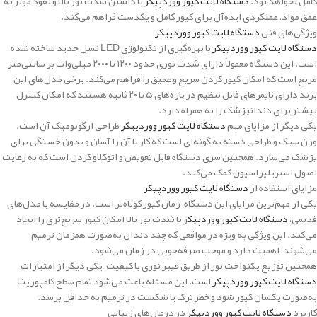
کامل نخواهد بود.
دستگاه لایت کیور ووردپیکر
با داشتن شدت نور بالا و نفوذ مؤثر به
عمق مواد، عملکردی ایده‌آل برای کیور کامل و یکدست فراهم می‌کند.
ویژگی‌های فنی
دستگاه لایت کیور ووردپیکر
دستگاه لایت کیور ووردپیکر
با بهره‌گیری از تکنولوژی LED نسل جدید ساخته شده
است. این دستگاه معمولاً دارای شدت نوری حدود ۱۲۰۰ تا ۲۰۰۰ میلی‌وات بر سانتی‌متر
مربع است که امکان کیور کردن سریع و عمیق را فراهم می‌کند. برخی مدل‌های این
برند دارای تایمرهای قابل تنظیم در بازه‌های ۵ تا ۲۰ ثانیه هستند که امکان کنترل
بیشتر برای دندانپزشک را به همراه دارد.
یکی دیگر از مزایای مهم
دستگاه لایت کیور ووردپیکر
طراحی ارگونومیک آن است.
وزن سبک و طراحی دسته به گونه‌ای است که کار با آن را آسان و بدون خستگی برای
پزشک می‌سازد. همچنین سری دستگاه قابل تعویض و اتوکلاو کردن است که به رعایت
اصول استریلیزاسیون کمک می‌کند.
مزایای استفاده از
دستگاه لایت کیور ووردپیکر
یکی از مهم‌ترین مزایای این دستگاه، زمان کیور کوتاه‌تر است. در مقایسه با مدل‌های
قدیمی،
دستگاه لایت کیور ووردپیک
ر با شدت نور بالا امکان کیور سریع‌تری را ایجاد
می‌کند. این ویژگی به ویژه در مواقعی که چند دندان به‌صورت همزمان ترمیم
می‌شوند، اهمیت دارد و موجب صرفه‌جویی در زمان می‌شود.
همچنین توزیع یکنواخت نور از طریق فیبر نوری با کیفیت، یکی دیگر از امتیازات
دستگاه لایت کیور ووردپیکر
است. این مسئله باعث می‌شود تمام سطح کامپوزیت
به‌صورت یکسان کیور شود و خطر ترک یا شکست در ترمیم به حداقل برسد.
کاربرد
دستگاه لایت کیور ووردپیکر
در درمان‌های زیبایی