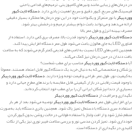
در درمان‌های زیبایی مانند ونیرهای کامپوزیتی، ترمیم‌های قدامی یا حتی
فیسینگ‌های سریع، کیور دقیق و سریع اهمیت زیادی دارد.
دستگاه لایت کیور
ووردپیکر
با نور متمرکز و یکنواخت خود در این نوع درمان‌ها عملکرد بسیار دقیقی
ارائه می‌دهد و می‌تواند باعث دوام بیشتر ترمیم و درخشش بهتر شود.
مصرف بهینه انرژی و طول عمر بالا
دستگاه لایت کیور ووردپیکر
با وجود قدرت بالا، مصرف برق کمی دارد. استفاده از
فناوری LED به جای هالوژن باعث می‌شود طول عمر دستگاه افزایش پیدا کند.
همچنین لامپ‌های LED نسبت به لامپ‌های قدیمی کمتر گرم می‌شوند که به سلامت
بافت دندان در حین درمان نیز کمک می‌کند.
آیا
دستگاه لایت کیور ووردپیکر
مناسب برای مطب شماست؟
پزشکان و متخصصانی که به دنبال خرید یک دستگاه کیور قابل اعتماد هستند، معمولاً
به کیفیت نور، طول عمر، طراحی و قیمت توجه ویژه دارند.
دستگاه لایت کیور ووردپیکر
با وجود قیمت رقابتی در بازار، کیفیتی قابل مقایسه با برندهای مطرح جهانی دارد و
بسیاری از دندانپزشکان ایرانی آن را برای مطب خود انتخاب کرده‌اند.
نگهداری و مراقبت از
دستگاه لایت کیور ووردپیکر
برای افزایش طول عمر
دستگاه لایت کیور ووردپیکر
توصیه می‌شود بعد از هر بار
استفاده، سری دستگاه با دستمال تمیز پاک شود. همچنین باتری دستگاه باید به‌صورت
منظم شارژ شود و از افت ولتاژ یا استفاده طولانی در حالت روشن بدون کیور کردن
خودداری شود. تمیز کردن عدسی نور و بررسی سلامت فیبر نوری نیز یکی از نکات
کلیدی در نگهداری از دستگاه است.