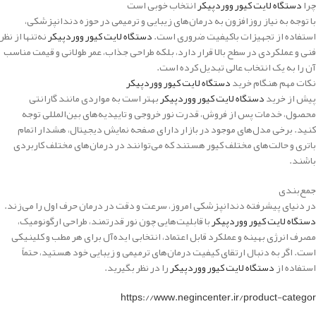
چرا
دستگاه لایت کیور ووردپیکر
انتخاب خوبی است
با توجه به نیاز روزافزون به درمان‌های زیبایی و ترمیمی در حوزه دندانپزشکی،
استفاده از تجهیزات باکیفیت ضروری است.
دستگاه لایت کیور ووردپیکر
نه‌تنها از نظر
فنی و عملکردی در سطح بالا قرار دارد، بلکه طراحی جذاب، عمر طولانی و قیمت مناسب
آن را به یک انتخاب عالی تبدیل کرده است.
نکات مهم هنگام خرید
دستگاه لایت کیور ووردپیکر
پیش از خرید
دستگاه لایت کیور ووردپیکر
بهتر است به مواردی مانند گارانتی
محصول، خدمات پس از فروش، قدرت نور خروجی و تاییدیه‌های بین‌المللی توجه
کنید. برخی مدل‌های موجود در بازار دارای صفحه نمایش دیجیتال، هشدار اتمام
باتری و حالت‌های مختلف کیور هستند که می‌توانند در درمان‌های مختلف کاربردی
باشند.
جمع‌بندی
در دنیای پیشرفته دندانپزشکی امروز، سرعت و دقت در درمان حرف اول را می‌زند.
دستگاه لایت کیور ووردپیکر
با قابلیت‌هایی چون نور قدرتمند، طراحی ارگونومیک،
مصرف انرژی بهینه و عملکرد قابل اعتماد، انتخابی ایده‌آل برای هر مطب و کلینیکی
است. اگر به دنبال ارتقای کیفیت درمان‌های ترمیمی و زیبایی خود هستید، حتماً
استفاده از
دستگاه لایت کیور ووردپیکر
را در نظر بگیرید.
https://www.negincenter.ir/product-categor