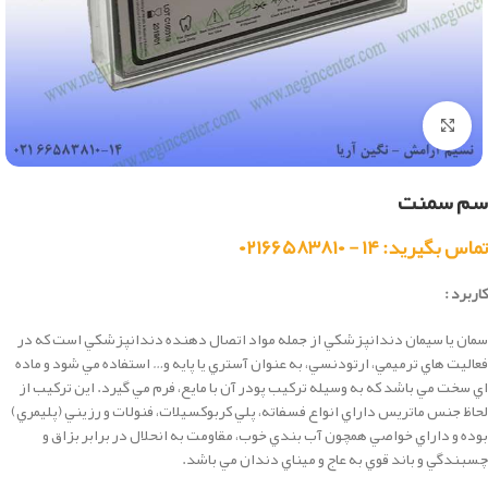
بزرگنمایی تصویر
سم سمنت
تماس بگیرید: ۱۴ - ۰۲۱۶۶۵۸۳۸۱۰
کاربرد :
سمان يا سيمان دندانپزشكي از جمله مواد اتصال دهنده دندانپزشكي است كه در
فعاليت هاي ترميمي، ارتودنسي، به عنوان آستري يا پايه و… استفاده مي شود و ماده
اي سخت مي باشد كه به وسيله تركيب پودر آن با مايع، فرم مي گيرد. اين تركيب از
لحاظ جنس ماتريس داراي انواع فسفاته، پلي كربوكسيلات، فنولات و رزيني (پليمري)
بوده و داراي خواصي همچون آب بندي خوب، مقاومت به انحلال در برابر بزاق و
چسبندگي و باند قوي به عاج و ميناي دندان مي باشد.