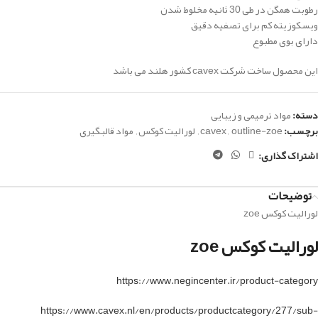
رطوبت همگن در طی 30 ثانیه مخلوط شدن
ویسکوزیته کم برای تصفیه دقیق
دارای
بوی مطبوع
این محصول ساخت شرکت cavex کشور هلند می باشد
دسته:
مواد ترمیمی و زیبایی
برچسب:
outline-zoe
,
cavex
,
لورالیت کوکس
,
مواد قالبگیری
اشتراک گذاری:
توضیحات
لورالیت کوکس zoe
لورالیت کوکس zoe
https://www.negincenter.ir/product-category
https://www.cavex.nl/en/products/productcategory/277/sub-