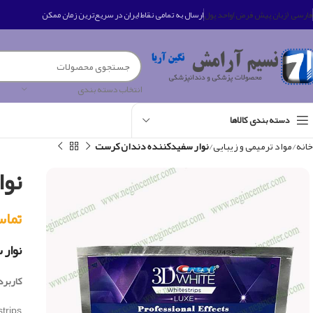
فارسی (زبان پیش فرض)
واحد پول
ارسال به تمامی نقاط ایران در سریع‌ترین زمان ممکن
انتخاب دسته بندی
دسته بندی کالاها
خانه
مواد ترمیمی و زیبایی
نوار سفیدکننده دندان کرست
نو
تماس بگی
نوار
کاربرد 
ional Whitestrips