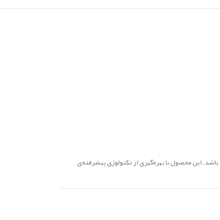
 نوار سفیدکننده دندان کرست (Crest Whitening Strips) می‌تواند انتخابی هوشمندانه باشد. این محصول با بهره‌گیری از تکنولوژی پیشرفته‌ی