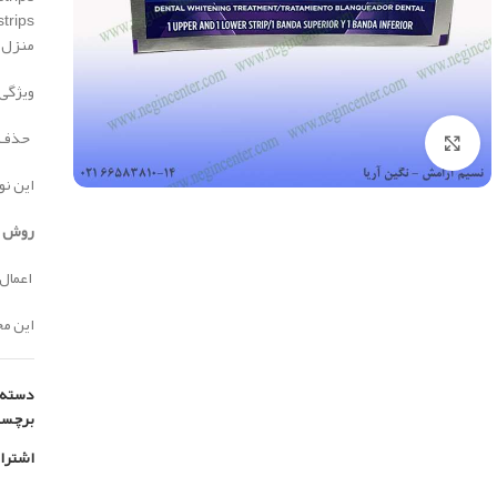
منزل 
ویژگی 
حذف ل
بزرگنمایی تصویر
این نوار
روش ا
اعمال یک
این محصول س
دسته:
برچس
اشترا