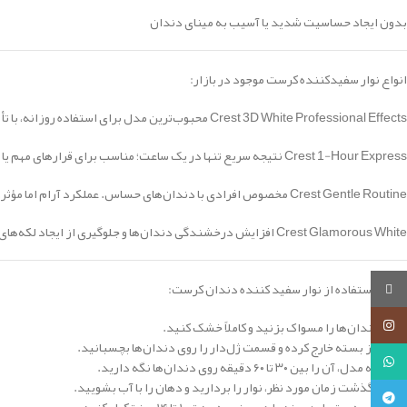
بدون ایجاد حساسیت شدید یا آسیب به مینای دندان
انواع نوار سفیدکننده کرست موجود در بازار:
Crest 3D White Professional Effects محبوب‌ترین مدل برای استفاده روزانه، با تأثیر بالا و دوام طولانی.
Crest 1-Hour Express نتیجه سریع تنها در یک ساعت؛ مناسب برای قرارهای مهم یا مناسبت‌های خاص.
Crest Gentle Routine مخصوص افرادی با دندان‌های حساس. عملکرد آرام اما مؤثر.
Crest Glamorous White افزایش درخشندگی دندان‌ها و جلوگیری از ایجاد لکه‌های جدید.
روبیکا
طریقه استفاده از نوار سفید کننده دندان کرست:
اینستاگرام
ابتدا دندان‌ها را مسواک بزنید و کاملاً خشک کنید.
نوار را از بسته خارج کرده و قسمت ژل‌دار را روی دندان‌ها بچسبانید.
واتساپ
بسته به مدل، آن را بین ۳۰ تا ۶۰ دقیقه روی دندان‌ها نگه دارید.
پس از گذشت زمان مورد نظر، نوار را بردارید و دهان را با آب بشویید.
تلگرام