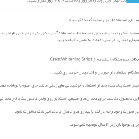
برای نتیجه بهتر، این روند را هر روز و به مدت ۱۰ تا ۱۴ روز تکرار کنید.
مزایای استفاده از نوار سفیدکننده کرست:
سفید شدن دندان‌ها بدون نیاز به مطب استفاده آسان بدون درد و ناراحتی طراحی منا
مینای دندان افزایش اعتماد به‌نفس با لبخند زیبا
نکات مهم هنگام استفاده از Crest Whitening Strips:
هنگام استفاده از خوردن و آشامیدن خودداری کنید.
بهتر است بلافاصله بعد از استفاده، نوشیدنی‌های رنگی مانند چای، قهوه یا نوشابه م
این محصول مناسب برای دندان‌های طبیعی است؛ بر روی ونیر، کامپوزیت یا تاج دندانی 
در صورت وجود زخم در لثه یا بیماری‌های دهان، با دندانپزشک مشورت شود.
برای نوجوانان زیر ۱۲ سال توصیه نمی‌شود.