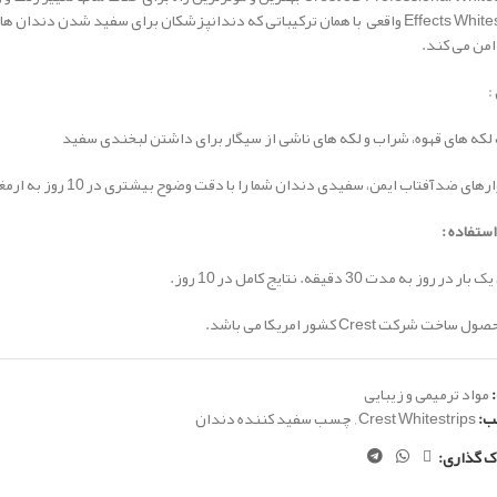
Effects Whitestrips واقعی با همان ترکیباتی که دندانپزشکان برای سفید شدن دند
امن می کند.
:
که های قهوه، شراب و لکه های ناشی از سیگار برای داشتن لبخندی سفید
های ضدآفتاب ایمن، سفیدی دندان شما را با دقت وضوح بیشتری در 10 روز به ارمغان می آورد.
ستفاده :
 بار در روز به مدت 30 دقیقه.
نتایج کامل در 10 روز.
اخت شرکت Crest کشور امریکا می باشد.
مواد ترمیمی و زیبایی
ب:
Crest Whitestrips
,
چسب سفید کننده دندان
ک گذاری: