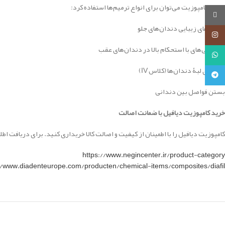
از این کامپوزیت می‌توان برای انواع ترمیم‌ها استفاده کرد:
روبیکا
ترمیم‌های زیبایی دندان‌های جلو
اینستاگرام
پرکردگی‌های با استحکام بالا در دندان‌های عقب
واتساپ
بازسازی لبۀ دندان‌ها (کلاس IV)
تلگرام
بستن فواصل بین دندانی
خرید کامپوزیت دیافیل با ضمانت اصالت
کامپوزیت دیافیل را با اطمینان از کیفیت و اصالت کالا خریداری کنید. برای دریافت اطل
https://www.negincenter.ir/product-category
//www.diadenteurope.com/producten/chemical-items/composites/diafil