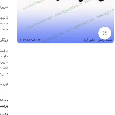
کاربرد 
كامپوز
ترميم
باعث ت
بزرگنمایی تصویر
ویژگی 
پرکنند
دارای
کاربرد
بات رن
سطح بالای ty
این محصول س
دسته:
برچس
اشترا