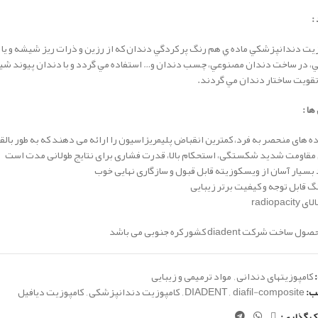
:
يت دندانپزشكي ماده ي هم رنگ پر کردگي دندان که از رزين و ذرات ريز شيشه و ي
ي، در ساخت دندان مصنوعي، چسب دندان و… استفاده مي گردد و با دندان پيوند شي
قويت ساختار دندان مي گردند.
ها :
ه های منحصر به فرد، کمترین انقباض پلیمریزاسیون را ارائه می دهند که به طور 
 مقاومت شدید شکستگی، استحکام بالا، قدرت فشاری برای نتایج طولانی مدت است
بسیار آسان از ویسکوزیته قابل قبول و سازگاری نهایی خوب
گ قابل توجه و کیفیت برتر زیبایی
radiopaci
اخت شرکت diadent کشور کره جنوبی می باشد
کامپوزیتهای دندانی
,
مواد ترمیمی و زیبایی
ب:
diafil-composite
,
DIADENT
,
کامپوزیت دندانپزشکی
,
کامپوزیت دیافیل
ک گذاری: