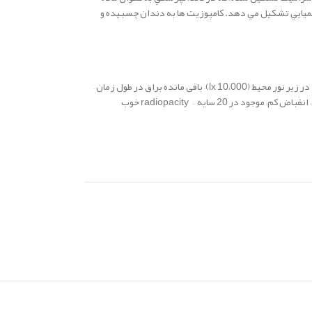
ميايي تشکيل مي دهد. كامپوزيت ها به دندان چسبيده و
در زیر نور محیط (10،000 lx)
–
باقی مانده براق در طول زمان –
–
انقباض کم
–
موجود در 20 سایه
–
radiopacity خوب