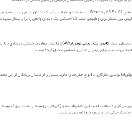
در طیف متنوعی از رنگ‌های A1 تا A3.5 و Bleach عرضه شده و به‌راحتی با رنگ دندان
لیش نیز بسیار براق و طبیعی است، که احساس یک دندان واقعی را برای بیمار شبیه‌س
مل محیطی است.
کامپوزیت زیبایی توکویاما SW
با داشتن مقاومت خمشی و فشاری بالا، ب
 انتخابی مناسب برای بیماران خاص و حساس تبدیل کرده است.
 ترمیم حفره‌های کلاس I و II باشد، چه کلاس III و IV یا حتی کلاس V، کامپوزیت SW توکویاما توانایی سازگاری با انواع حفره‌ها را دارد. 
بررسی قرار داده‌اند. اغلب این تحقیقات به ویژگی‌های برجسته‌ای مانند بیواکتیویت
، کیفیت جهانی این کامپوزیت را تضمین می‌کنند.