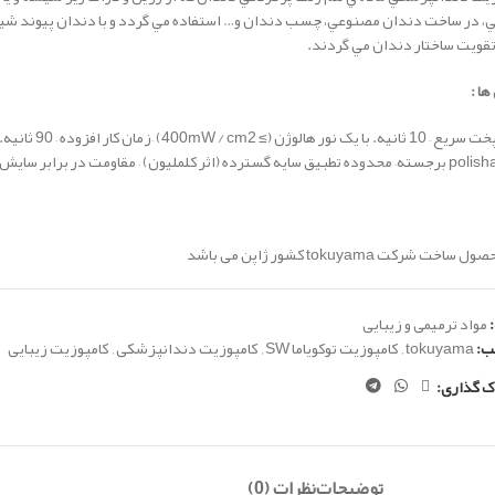
ي، در ساخت دندان مصنوعي، چسب دندان و… استفاده مي گردد و با دندان پيوند شي
قويت ساختار دندان مي گردند.
ها :
سریع – 10 ثانیه.
با یک نور هالوژن (≥ 400mW / cm2)
–
زمان کار افزوده – 90 ثانیه.
poli برجسته
–
محدوده تطبیق سایه گسترده (اثر کلملیون)
–
مقاومت در برابر سایش
اخت شرکت tokuyama کشور ژاپن می باشد
مواد ترمیمی و زیبایی
ب:
tokuyama
,
کامپوزیت توکویاما SW
,
کامپوزیت دندانپزشکی
,
کامپوزیت زیبایی
ک گذاری:
توضیحات
نظرات (0)