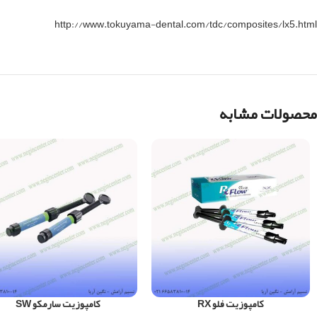
http://www.tokuyama-dental.com/tdc/composites/lx5.html
محصولات مشابه
کامپوزیت فلو RX
کامپوزیت سارمکو SW