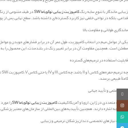
زیبایی ماندگار با تنوع سایه رنگ
کامپوزیت زیبایی توکویاما SW
قدامی، بلکه در نواحی خلفی نیز کاربرد گسترده‌ای داشته باشد. سطح نهایی پس از پو
ماندگاری طولانی و مقاومت بالا
یکی از عوامل مهم در انتخاب کامپوزیت، طول عمر آن در برابر فشارهای جویدن و عوا
مطمئن است. همچنین مقاومت آن در برابر تغییر رنگ در بلندمدت، این محصول را به
قابلیت استفاده در ترمیم‌های گسترده
چه
کاملاً طبیعی برسند.
بررسی علمی و تأیید جهانی
روبیکا
مطالعات متعددی در ژاپن، اروپا و آمریکا کیفیت
کامپوزیت زیبایی توکویاما SW
را مورد 
اینستاگرام
قابل توجه اشاره دارند. همچنین تأییدیه‌های بین‌المللی از سازمان‌های معتبر پزشکی
واتساپ
پاسخ به نیازهای تخصصی دندان‌پزشکان ترمیمی و زیبایی