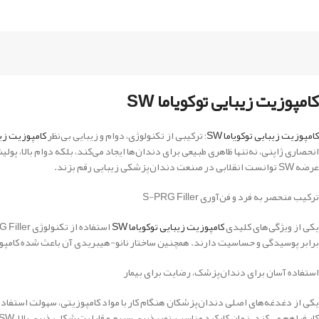
کامپوزیت زیبایی توکویاما SW
کامپوزیت زیبایی توکویاما SW
؛ ترکیبی از تکنولوژی، دوام و زیبایی بی‌نظر
کامپوزیت زیبا
عرضه SW توانست انقلابی در صنعت دندان‌پزشکی زیبایی رقم بزند.
ترکیب منحصر به فرد و فن‌آوری S-PRG Filler
یکی از ویژگی‌های کلیدی
کامپوزیت زیبایی توکویاما SW
برابر پوسیدگی و حساسیت دارند. همچنین ساختار نانو-هیبریدی آن باعث شده کامپوزیت SW توکویاما از لحاظ قدرت فشاری و مقاومت سطحی، عملکردی کم‌نظیر داش
استفاده آسان برای دندان‌پزشک، رضایت برای بیمار
یکی از دغدغه‌های اصلی دندان‌پزشکان هنگام کار با مواد کامپوزیتی، سهولت استفاد
کار فراهم می‌کند. زمان کارکرد مناسب، نورپذیری سریع و قابلیت شکل‌پذیری بالا، SW را به گزینه‌ای محبوب در میان متخصصان ترمیمی و زیبایی تبدیل کرده است.