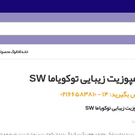
خانه
کاتالوگ محصول
پوزیت زیبایی توکویاما SW
رید: ۱۴ - ۰۲۱۶۶۵۸۳۸۱۰
زیت زیبایی توکویاما SW
:
يت دندانپزشكي ماده ي هم رنگ پر کردگي دندان که از رزين و ذرات ريز شيشه و ي