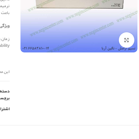
ترميم
باعث ت
ویژگی 
زمان پخت 
بزرگنمایی تصویر
shability
این محصول س
دسته:
برچس
اشترا