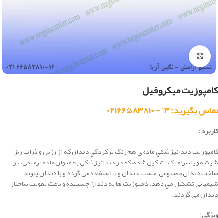
بزرگنمایی تصویر
کامپوزیت میکروفیل
تماس بگیرید: ۱۴ - ۰۲۱۶۶۵۸۳۸۱۰
کاربرد :
كامپوزيت دندانپزشكي ماده ي هم رنگ پر کردگي دندان که از رزين و ذرات ريز
شيشه و يا سراميک تشکيل شده، كه در دندانپزشكي به عنوان ماده ترميمي، در
ساخت دندان مصنوعي، چسب دندان و… استفاده مي گردد و با دندان پيوند
شيميايي تشکيل مي دهد. كامپوزيت ها به دندان چسبيده و باعث تقويت ساختار
دندان مي گردند.
ویژگی :