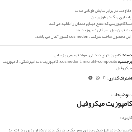
مقاومت در برابر سایش طولانی مدت
پایداری رنگ در طول زمان
تنها کامپوزیتی که سطح مینای دندان را تقلید می کند
بیشترین طول عمر کلی کامپوزیت ها
این محصول ساخت شرکت cosmedent کشور آلمان می باشد.
دسته:
کامپوزیتهای دندانی
,
مواد ترمیمی و زیبایی
برچسب:
microfil-composite
,
cosmedent
,
کامپوزیت دندانپزشکی
,
کامپوزیت
میکروفیل
اشتراک گذاری:
توضیحات
کامپوزیت میکروفیل
کاربرد :
كامپوزيت دندانپزشكي ماده ي هم رنگ پر کردگي دندان که از رزين و ذرات ريز