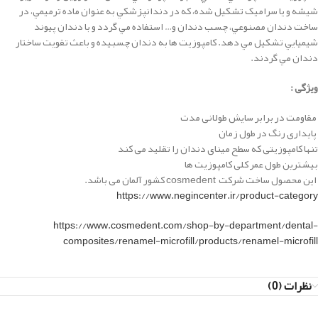
شيشه و يا سراميک تشکيل شده، كه در دندانپزشكي به عنوان ماده ترميمي، در
ساخت دندان مصنوعي، چسب دندان و… استفاده مي گردد و با دندان پيوند
شيميايي تشکيل مي دهد. كامپوزيت ها به دندان چسبيده و باعث تقويت ساختار
دندان مي گردند.
ویژگی :
مقاومت در برابر سایش طولانی مدت
پایداری رنگ در طول زمان
تنها کامپوزیتی که سطح مینای دندان را تقلید می کند
بیشترین طول عمر کلی کامپوزیت ها
این محصول ساخت شرکت cosmedent کشور آلمان می باشد.
https://www.negincenter.ir/product-category
https://www.cosmedent.com/shop-by-department/dental-
composites/renamel-microfill/products/renamel-microfill
نظرات (0)