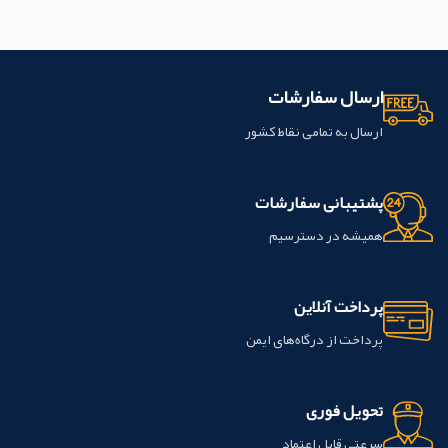
دندان توصیه میگردد. این محصول ساخت
مصرف :
کامپوزیت سلف کیور مستردنت
شرکت biodinamica کشور برزیل می
یک ترکیب کامپوزیتی م است که برای
باشد.
احیای فضاهای شکسته، حفره های قدامی،
چاله ها و فیشرها در پیش مولر و فرسایش
لثه استفاده می شود. در یک سایه
ارسال سفارشات
یکنواخت در دسترس است و دارای ویژگی
های زیبایی شناختی برجسته، سازگاری
ارسال به تمامی نقاط کشور
صاف و ظاهر طبیعی است.
ویژگی ها :
-
مقاومت فشاری بالا (210 مگاپاسکال)
-
حلالیت آب کم
- تنظیم سریع - بدون نیاز
پشتیبانی سفارشات
به لایه افزایشی به عنوان مواد نور درمان
-
برش مانند دنتین
این محصول ساخت
همیشه در دسترسیم
شرکت MASTER-DENT کشور آمریکا
می باشد.
پرداخت آنلاین
پرداخت از درگاه‌های ایمن
تحویل فوری
سرعتی قابل اعتماد