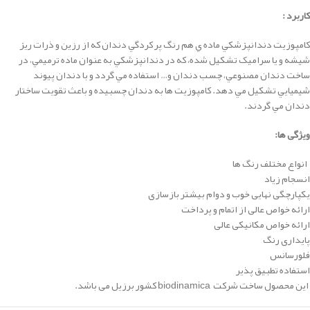
کاربرد :
كامپوزيت دندانپزشكي ماده ي هم رنگ پر کردگي دندان که از رزين و ذرات ريز
شيشه و يا سراميک تشکيل شده، كه در دندانپزشكي به عنوان ماده ترميمي، در
ساخت دندان مصنوعي، چسب دندان و… استفاده مي گردد و با دندان پيوند
شيميايي تشکيل مي دهد. كامپوزيت ها به دندان چسبيده و باعث تقويت ساختار
دندان مي گردند.
ویژگی ها:
انواع مختلف رنگ ها
انسجام زیاد
یکپارچگی نهایی خوب و دوام بیشتر بازسازی
ارائه خواص عالی از اتمام و پرداخت
ارائه خواص مکانیکی عالی
پایداری رنگ
فلورسانس
استفاده تطبیق پذیر
این محصول ساخت شرکت biodinamica کشور برزیل می باشد.