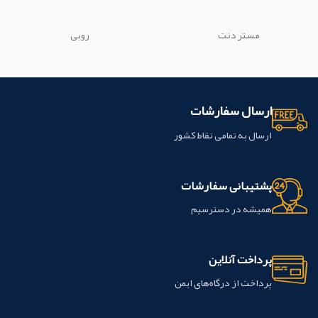
مي شود. این محصول ساخت شرکت
چسب دندان و... استفاده مي گردد و با
creative کشور چین می باشد.
دندان پيوند شيميايي تشکيل مي دهد.
كامپوزيت ها به دندان چسبيده و باعث
مستر دنت
روبی
تقويت ساختار دندان مي گردند.
ویژگی
ها:
چند منظوره: فیکسچر براکت های
ارتودنسی، فلز و سرامیک
Photopolymerizable
ارسال سفارشات
کنترل زمان کار
بدون نیاز به استفاده از
چسب؛
دارای فلوراید؛
براکت ها بعد از
ارسال به تمامی نقاط کشور
تنظیم موقعیت حرکت نمی کنند؛
چسبندگی عالی به مینای دندان؛ کاربرد
آسان
پشتیبانی سفارشات
این محصول ساخت شرکت
biodinamica کشور برزیل می باشد.
همیشه در دسترسیم
پرداخت آنلاین
پرداخت از درگاه‌های ایمن