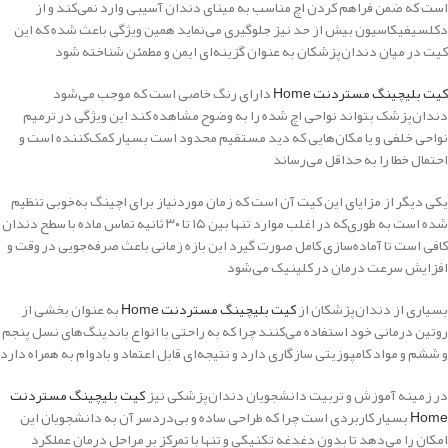
است که ضمن فراهم کردن اچ مناسب به مینای دندان آسیبی وارد نمی‌کند و از
دکلسیفیکاسیون بیش از حد نیز جلوگیری می‌نماید همین ویژگی باعث شده که این
کیت در میان دندان‌پزشکان به عنوان گزینه‌ای ایمن و مطمئن شناخته شود
کیت بلیچینگ مستردنت Home
دارای رنگ خاصی است که موجب می‌شود
دندان‌پزشک بتواند نواحی اچ شده را به وضوح مشاهده کند این ویژگی در ترمیم
نواحی خلفی و یا مکان‌هایی که دید مستقیم محدود است بسیار کمک‌کننده است و
احتمال خطا را به حداقل می‌رساند
یکی دیگر از مزایای این کیت آن است که زمان موردنیاز برای اچینگ به‌خوبی تنظیم
شده است به طوری‌که در اغلب موارد تنها بین ۱۵ تا ۳۰ ثانیه تماس ماده با سطح دندان
کافی است تا آماده‌سازی کامل صورت گیرد این بازه زمانی باعث صرفه‌جویی در وقت و
افزایش سرعت درمان در کلینیک می‌شود
بسیاری از دندان‌پزشکان از
کیت بلیچینگ مستردنت Home
به عنوان بخشی از
روتین درمانی خود استفاده می‌کنند چرا که به راحتی با انواع باندینگ‌های نسل پنجم
و ششم و مواد کامپوزیتی سازگاری دارد و نتیجه‌ای قابل اعتماد و بادوام به همراه دارد
در زمینه آموزش و تربیت دانشجویان دندان‌پزشکی نیز
کیت بلیچینگ مستردنت
Home
بسیار کاربردی است چرا که طراحی ساده و بی‌دردسر آن به دانشجویان این
امکان را می‌دهد تا بدون دغدغه تکنیکی و تنها با تمرکز بر مراحل درمان عملکرد