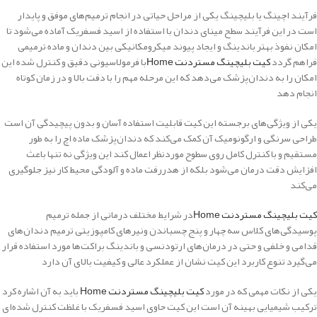
فرآیند اچینگ یا بلیچینگ یکی از مراحل حیاتی در انجام ترمیم‌های موفق و پایدار
است در این فرآیند سطح مینای دندان با استفاده از اسید فسفریک آماده می‌شود تا
امکان نفوذ بهتر باندینگ و ایجاد پیوند میکرومکانیکی بین دندان و ماده ترمیمی
فراهم گردد
کیت بلیچینگ مستردنت Home
با فرمولاسیونی دقیق و کنترل شده این
امکان را به دندان‌پزشک می‌دهد که این مرحله مهم را با دقت بالا و در زمان کوتاه
انجام دهد
یکی از ویژگی‌های برجسته این کیت قابلیت استفاده آسان و بدون پیچیدگی آن است
طراحی سرنگی و ارگونومیک آن کمک می‌کند که دندان‌پزشک ماده اچ را به طور
مستقیم و با کنترل کامل روی سطوح موردنظر اعمال کند این ویژگی نه تنها باعث
افزایش دقت درمان می‌شود بلکه از هدررفت ماده و آلودگی محیط کار نیز جلوگیری
می‌کند
کیت بلیچینگ مستردنت Home
در شرایط مختلف درمانی از جمله ترمیم
پوسیدگی‌های کلاس سه چهار و پنج چسباندن ونیرهای کامپوزیتی ترمیم دندان‌های
قدامی و خلفی و حتی در درمان‌های ارتودنسی و باندینگ براکت‌ها مورد استفاده قرار
می‌گیرد تنوع کاربرد این کیت نشان از عملکرد عالی و کیفیت بالای آن دارد
یکی از نکات مهمی که در مورد
کیت بلیچینگ مستردنت Home
باید به آن اشاره کرد
ترکیب شیمیایی بهینه آن است این کیت حاوی اسید فسفریک با غلظت کنترل شده‌ای