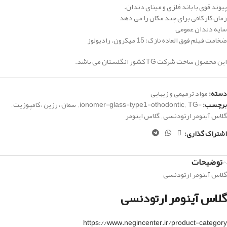
پیوند قوی با باند فلزی و مینای دندان.
زمان کار کافی برای چند مکان را می دهد
سایه دندان عمومی
ضخامت فیلم فوق العاده نازک: 15 میکرون.
رادیولوز
این محصول ساخت شرکت TG کشور انگلستان می باشد.
دسته:
مواد ترمیمی و زیبایی
برچسب:
-ionomer-glass-type1-othodontic
TG
,
,
سمان ، رزین ، کامپوزیت
,
گلاس آینومر ارتودنسی
,
گلاس اینومر
اشتراک گذاری:
توضیحات
گلاس آینومر ارتودنسی
گلاس آینومر ارتودنسی
https://www.negincenter.ir/product-category