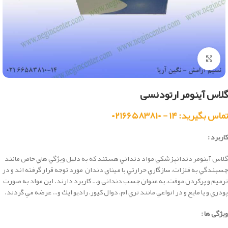
بزرگنمایی تصویر
گلاس آینومر ارتودنسی
تماس بگیرید: ۱۴ - ۰۲۱۶۶۵۸۳۸۱۰
کاربرد :
گلاس آينومر دندانپزشكي مواد دنداني هستند كه به دليل وي‍‍ژگي هاي خاص مانند
چسبندگي به فلزات، سازگاري حرارتي با ميناي دندان مورد توجه قرار گرفته اند و در
ترميم و پركردن موقت، به عنوان چسب دنداني و… كاربرد دارند. اين مواد به صورت
پودري و يا مايع و در انواعي مانند تري ام، دوال كيور، راديو ايك و… عرضه مي گردند.
ویژگی ها :