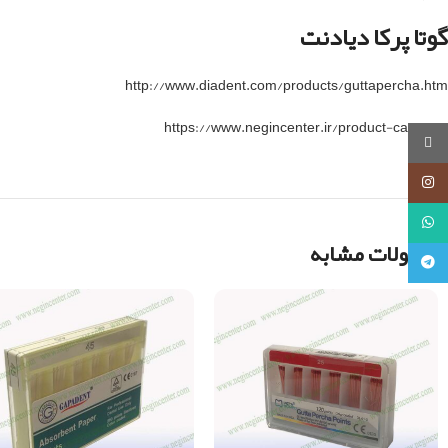
گوتا پرکا دیادنت
http://www.diadent.com/products/guttapercha.htm
https://www.negincenter.ir/product-category
روبیکا
اینستاگرام
واتساپ
محصولات مشابه
تلگرام