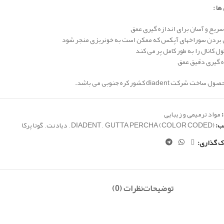
ها :
یع و آسان برای اندازه گیری عمق
ن بردن سوراخهای آپکس که ممکن است به خونریزی منجر شود
ول کانال را به طور کامل پر می کند
ه گیری دقیق عمق
خت شرکت diadent کشور کره جنوبی می باشد.
مواد ترمیمی و زیبایی
ب:
GUTTA PERCHA (COLOR CODED)
,
DIADENT
,
دیادنت
,
گوتا پرکا
ک گذاری:
توضیحات
نظرات (0)