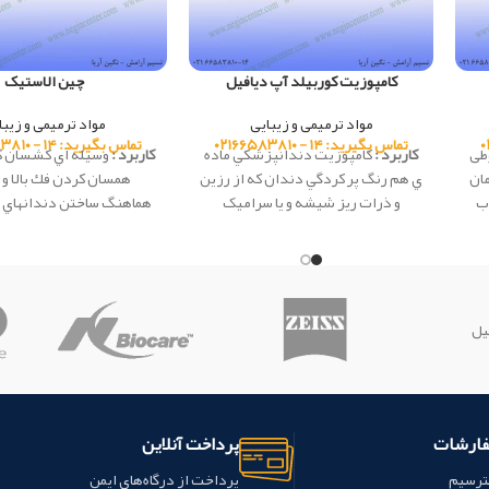
کامپوزیت کوربیلد آپ دیافیل
چین الاستیک
مواد ترمیمی و زیبایی
مواد ترمیمی و زیبا
تماس بگیرید: ۱۴ - ۰۲۱۶۶۵۸۳۸۱۰
تماس بگیرید: ۱۴ - ۰۲۱۶۶۵۸۳۸۱۰
طی
کاربرد :
كامپوزيت دندانپزشكي ماده
کاربرد :
وسيله اي كشسان كه
ان
ي هم رنگ پر کردگي دندان که از رزين
همسان كردن فك بالا و پ
ب
و ذرات ريز شيشه و يا سراميک
هماهنگ ساختن دندانهاي رد
تشکيل شده، كه در دندانپزشكي به
پايين با يكديگر و از بين 
اف
عنوان ماده ترميمي، در ساخت دندان
بين دندان ها استفاده مي
مصنوعي، چسب دندان و... استفاده
محصول ساخت کشور چی
ی
مي گردد و با دندان پيوند شيميايي
تشکيل مي دهد. كامپوزيت ها به
یل
ول
دندان چسبيده و باعث تقويت ساختار
G کشور
دندان مي گردند.
ویژگی :
ساختار هسته ای دوطرفه (لایت کیور و
سلف کیور ) و مواد کامپوزیتی
فارشات
پرداخت آنلاین
رادیواپاک
دو بخش سیستم کامپوزیت
Automix است -
رنگ Automaix یک
ترسیم
پرداخت از درگاه‌های ایمن