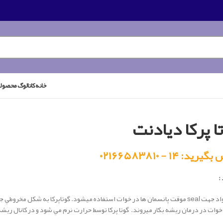
خانه
کاتالوگ محصول
ا پرکا دیادنت
رید: ۱۴ - ۰۲۱۶۶۵۸۳۸۱۰
:
اين مواد جهت seal موقت پانسمان ها در خوات استفاده ميشود. گوتاپرکا به شک
وات در درمان ريشه بکار ميروند. گوتا پرکا توسط حرارت نرم مي شود و در کانال ريش