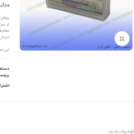
ویژگی 
روش سر
از بی
تمام ط
انداز
بزرگنمایی تصویر
این محصول سا
دسته:
برچس
اشترا
گوتا پرکا دیادنت