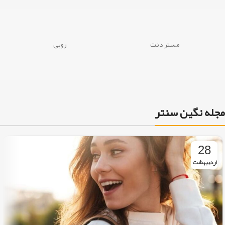
محصولات بلیچینگ
لبخند درخشان، حق شماست
مستر دنت
روبی
مجله نگین سنتر
28
اردیبهشت