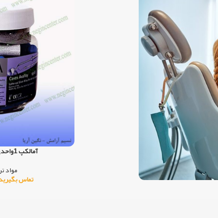
- ترمیم دندان‌های قدامی و خلفی - ونیرهای کامپوزیتی - بستن فواصل
دندانی - ترمیم‌های کلاس I تا V
آمالکپ 1واحدی 45% کوکس – Cavex
مواد تر
تماس بگیرید: ۱۴ - ۶۶۵۸۳۸۱۰