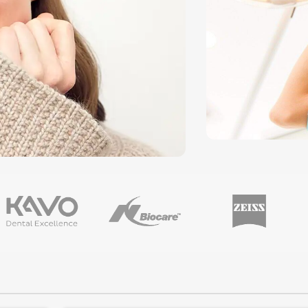
جانبی را ببندند و مهر و موم کنند، و به
kettenbach کشور آلمان می باشد
خصوص برای گرم کردن گوتاپرکا
مناسب است.
1 ساعت کار و 7 ساعت
تنظیم زمان ارائه می دهد.
سازگاری
بهتر برای راه حل برای حساسیت و
التهاب پری اپیکال.
رادیواکتیو بالا
محتویات :
1 سرنگ 16 گرم (پایه 6.5
گرم + کاتالیست 9.5 گرم)
1 پد مخلوط
1 اسپاتولا
این محصول ساخت شرکت
DIA DENT کشور کره جنوبی می
باشد.
محصولات بلیچینگ
لبخند درخشان، حق شماست