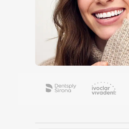
ها :
کامپوزیت هیبرید ،با فناوری نانو و
کاهش ضخامت پلیمریزاسیون
دارای
شفافیت بالایی و تقریبا نامرئی
سازگار
با ماده طبیعی دندانی
توانایی مدل
سازی بسیار عالی در شرایط سخت
موجود در Cavifils و سرنگ
این
محصول ساخت شرکت DC کشور آلمان
می باشد