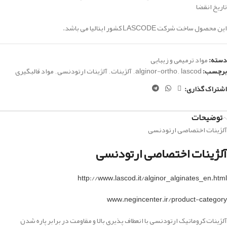
تاریخ انقضا
این محصول ساخت شرکت LASCODE کشور ایتالیا می باشد.
دسته:
مواد ترمیمی و زیبایی
برچسب:
lascod
,
alginor-ortho
,
آلژینات
,
آلژینات ارتودنسی
,
مواد قالبگیری
اشتراک گذاری:
توضیحات
آلژینات اختصاصی ارتودنسی
آلژینات اختصاصی ارتودنسی
http://www.lascod.it/alginor_alginates_en.html
www.negincenter.ir/product-category
آلژینات کروماتیک ارتودنسی با انعطاف پذیری بالا و مقاومت در برابر پاره شدن