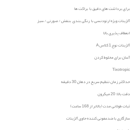
برای برداشت های دقیق با براکت ها
آلژینات ویژه ارتودنسی با رنگی بندی بنفش / صورتی / سبز
انعطاف پذیری بالا
آلژینات نوع 1 کلاس A
آسان برای مخلوط کردن
Tixotropic
حداکثر زمان تنظیم سریع در دهان 30 دقیقه
دقت بالا: 20 میکرون
ثبات طولانی مدت (بالاتر از 168 ساعت)
سازگاری با ضدعفونی کننده حاوی آلژینات