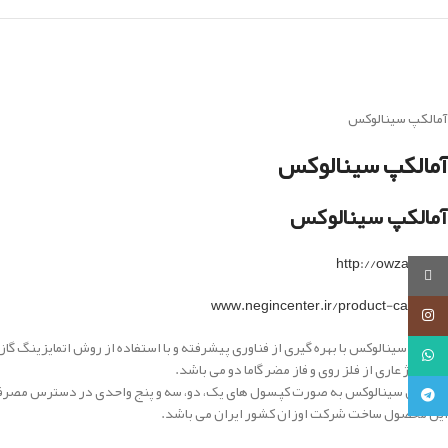
آمالکپ سینالوکس
آمالکپ سینالوکس
آمالکپ سینالوکس
http://owzan.com
روبیکا
www.negincenter.ir/product-category
اینستاگرام
آمالگام سینالوکس با بهره­ گیری از فناوری پیشرفته و با استفاده از روش اتمایزینگ گاز
واتساپ
این آلیاژ عاری از فلز روی و فاز مضر گاما دو می باشد.
محصول سینالوکس به صورت کپسول های یک، دو، سه و پنج واحدی در دسترس مصرف
تلگرام
این محصول ساخت شرکت اوزان کشور ایران می باشد.