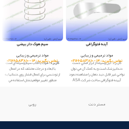
آینه فتوگرافی
سیم هوک دار بیضی
مواد ترمیمی و زیبایی
مواد ترمیمی و زیبایی
تماس بگیرید: ۱۴ - ۰۲۱۶۶۵۸۳۸۱۰
تماس بگیرید: ۱۴ - ۰۲۱۶۶۵۸۳۸۱۰
کاربرد : اين وسيله از ابزار اصلي دست
کاربرد :
هوك يا قلاب سيم وسيله اي است
دندانپزشک است و به کمک آن مي توان
با ابعاد و درجات مختلف كه در اعمال
نواحي غير قابل ديد دهان را مشاهده نمود
ارتودنسي براي اعمال فشار روي دندانها به
آیینه فتوگرافی ساخت شرکت ASA
منظور تغيير موقعيتشان استفاده مي
dental کشور ایتالیا
شود.
مستر دنت
روبی