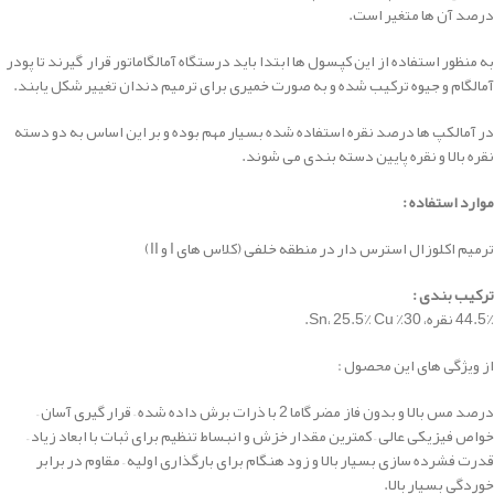
درصد آن ها متغیر است.
به منظور استفاده از این کپسول ها ابتدا باید درستگاه آمالگاماتور قرار گیرند تا پودر
آمالگام و جیوه ترکیب شده و به صورت خمیری برای ترمیم دندان تغییر شکل یابند.
در آمالکپ ها درصد نقره استفاده شده بسیار مهم بوده و بر این اساس به دو دسته
نقره بالا و نقره پایین دسته بندی می شوند.
موارد استفاده :
ترمیم اکلوزال استرس دار در منطقه خلفی (کلاس های I و II)
ترکیب بندی
:
44.5٪ نقره، 30٪ Sn، 25.5٪ Cu.
از ویژگی های این محصول :
درصد مس بالا و بدون فاز مضر گاما 2 با ذرات برش داده شده –
قرار گیری آسان –
خواص فیزیکی عالی – کمترین مقدار خزش و انبساط تنظیم برای ثبات با ابعاد زیاد –
قدرت فشرده سازی بسیار بالا و زود هنگام برای بارگذاری اولیه – مقاوم در برابر
خوردگی بسیار بالا.