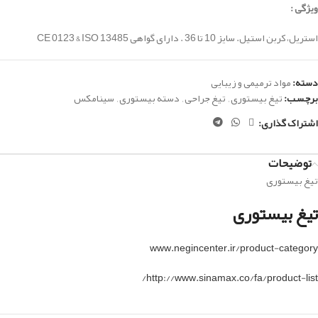
ویژگی :
استریل، کربن استیل. سایز 10 تا 36 . دارای گواهی CE 0123 & ISO 13485
دسته:
مواد ترمیمی و زیبایی
برچسب:
تیغ بیستوری
,
تیغ جراحی
,
دسته بیستوری
,
سینامکس
اشتراک گذاری:
توضیحات
تیغ بیستوری
تیغ بیستوری
www.negincenter.ir/product-category
http://www.sinamax.co/fa/product-list/