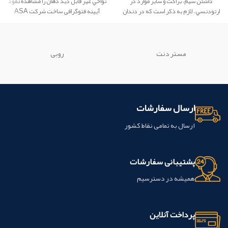
داشتن سيم، براکت و ساير موارد در
نواحي غير قابل ديد دهان را مشاهده نمود
ارتودنسي. لازم به ذکر است که در دندان
آیینه فتوگرافی ساخت شرکت ASA
پزشکي فورسپس هاي مختلفي استفاده
dental کشور ایتالیا
مي شود. این محصول ساخت شرکت
creative کشور چین می باشد.
مستر دنت
روبی
ارسال سفارشات
ارسال به تمامی نقاط کشور
پشتیبانی سفارشات
همیشه در دسترسیم
پرداخت آنلاین