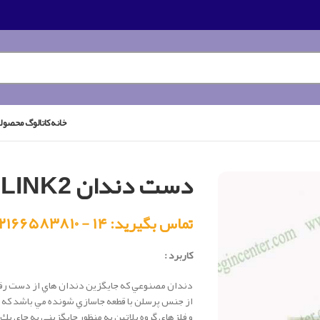
خانه
کاتالوگ محصول
دست دندان CROSS LINK2
تماس بگیرید: ۱۴ - ۰۲۱۶۶۵۸۳۸۱۰
کاربرد :
دندان مصنوعي كه جايگزين دندان هاي از دست رفته م
و فلزهاي گروه پلاتين به منظور جايگزيني به جاي ي