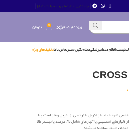
مجله نگین سنتر
تماس با ما
سوالات متداول
0
ورود / ثبت نام
۰
تومان
ات
لیست اقلام دندانپزشکی
مجله نگین سنتر
تماس با ما
تخفیف‌های ویژه
ي شود، اغلب از آكريل يا تركيبي از آكريل و فلز است و يا
از جنس پرسلن با قطعه جاسازي شونده مي باشد كه از آلياژهاي آستنيتي يا آلياژهاي شامل 75 درصد يا بيشتر طلا
ك دندان طبيعي ساخته مي شود.