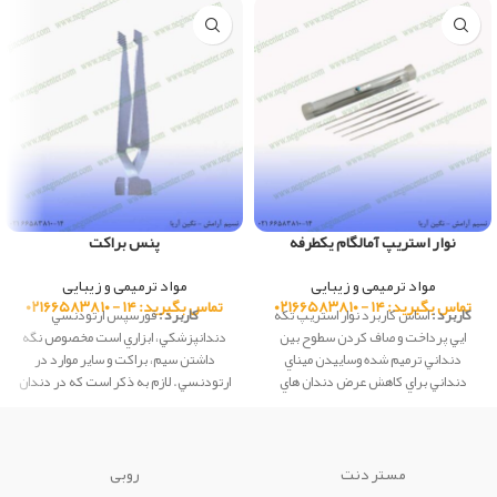
نوار استریپ آمالگام یکطرفه
پنس براکت
مواد ترمیمی و زیبایی
مواد ترمیمی و زیبایی
تماس بگیرید: ۱۴ - ۰۲۱۶۶۵۸۳۸۱۰
تماس بگیرید: ۱۴ - ۰۲۱۶۶۵۸۳۸۱۰
کاربرد :
اساس کاربرد نوار استريپ تكه
کاربرد :
فورسپس ارتودنسي
ايي پرداخت و صاف کردن سطوح بين
دندانپزشكي، ابزاري است مخصوص نگه
دنداني ترميم شده وساييدن ميناي
داشتن سيم، براکت و ساير موارد در
دنداني براي کاهش عرض دندان هاي
ارتودنسي. لازم به ذکر است که در دندان
قدامي مي باشد.
پزشکي فورسپس هاي مختلفي استفاده
مي شود. این محصول ساخت شرکت
creative کشور چین می باشد.
مستر دنت
روبی