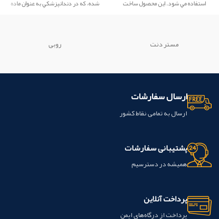
استفاده مي شود. این محصول ساخت
شده، كه در دندانپزشكي به عنوان ماده
شرکت Creative کشور چین می باشد.
ترميمي، در ساخت دندان مصنوعي،
چسب دندان و... استفاده مي گردد و با
دندان پيوند شيميايي تشکيل مي دهد.
كامپوزيت ها به دندان چسبيده و باعث
مستر دنت
روبی
تقويت ساختار دندان مي گردند.
ویژگی
ها:
چند منظوره: فیکسچر براکت های
ارتودنسی، فلز و سرامیک
Photopolymerizable
ارسال سفارشات
کنترل زمان کار
بدون نیاز به استفاده از
چسب؛
دارای فلوراید؛
براکت ها بعد از
ارسال به تمامی نقاط کشور
تنظیم موقعیت حرکت نمی کنند؛
چسبندگی عالی به مینای دندان؛ کاربرد
آسان
پشتیبانی سفارشات
این محصول ساخت شرکت
biodinamica کشور برزیل می باشد.
همیشه در دسترسیم
پرداخت آنلاین
پرداخت از درگاه‌های ایمن