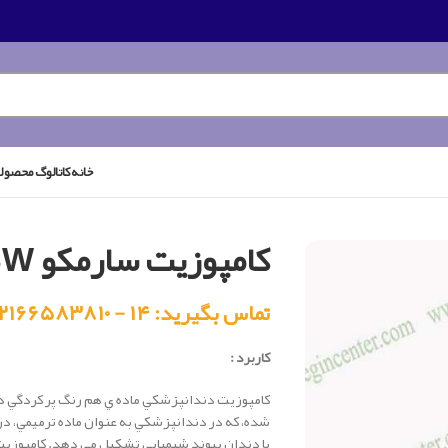
خانه
کاتالوگ محصول
کامپوزیت سارمکو SW
تماس بگیرید: ۱۴ - ۰۲۱۶۶۵۸۳۸۱۰
کاربرد :
كامپوزيت دندانپزشكي ماده ي هم رنگ پر کردگي دن
شده، كه در دندانپزشكي به عنوان ماده ترميمي، 
با دندان پيوند شيميايي تشکيل مي دهد. كامپوزيت