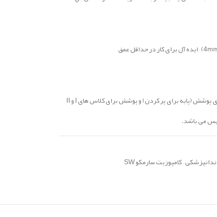
–
ایده آل برای کار در حداقل عمق
 پوشش (پایه برای پر کردن) و پوشش برای کلاس های I و II
ندانپزشکی
,
کامپوزیت سارمکو SW