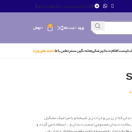
مجله نگین سنتر
تماس با ما
سوالات متداول
0
ورود / ثبت نام
۰
تومان
ات
لیست اقلام دندانپزشکی
مجله نگین سنتر
تماس با ما
تخفیف‌های ویژه
دان که از رزين و ذرات ريز شيشه و يا سراميک تشکيل
در ساخت دندان مصنوعي، چسب دندان و… استفاده مي گردد و
 ها به دندان چسبيده و باعث تقويت ساختار دندان مي