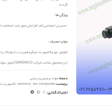
گردند.
ویژگی ها :
–
استرس انقباضی کم
–
افزایش عمق پخت (ضخامت 4mm)
موارد مصرف :
فلوئور، نور و کامپوزیت میکرو هیبرید رادیواپاک برای
این محصول ساخت شرکت SAREMCO کشور سوئیس می باشد.
دسته:
مواد ترمیمی و زیبایی
برچسب:
sw-composite
,
saremco
,
کامپوزیت د
اشتراک گذاری: