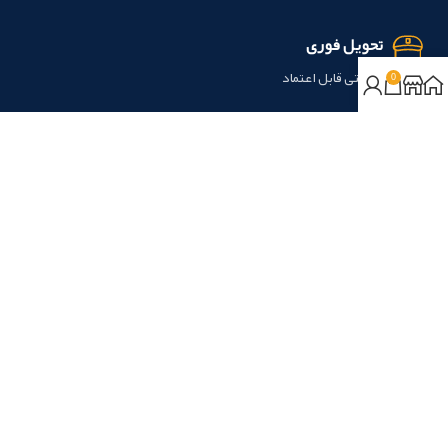
تحویل فوری
سرعتی قابل اعتماد
0
عضو خبرنامه نگین سنتر شوید
مطابق با
سیاست حفظ حریم خصوصی
ما استفاده خواهد شد.
روش‌های پرداخت:
نسیم آرامش نگین آریا