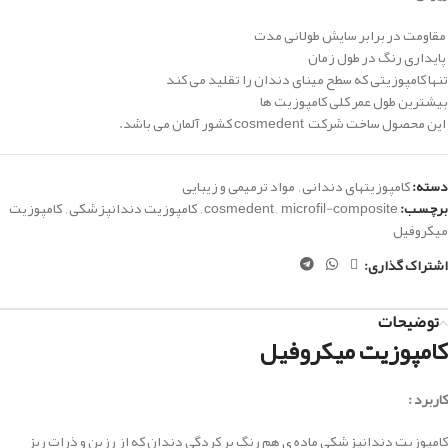
مقاومت در برابر سایش طولانی مدت
پایداری رنگ در طول زمان
تنها کامپوزیتی که سطح مینای دندان را تقلید می کند
بیشترین طول عمر کلی کامپوزیت ها
این محصول ساخت شرکت cosmedent کشور آلمان می باشد.
دسته:
کامپوزیتهای دندانی
,
مواد ترمیمی و زیبایی
برچسب:
microfil-composite
,
cosmedent
,
کامپوزیت دندانپزشکی
,
کامپوزیت
میکروفیل
اشتراک گذاری:
توضیحات
کامپوزیت میکروفیل
کاربرد :
كامپوزيت دندانپزشكي ماده ي هم رنگ پر کردگي دندان که از رزين و ذرات ريز