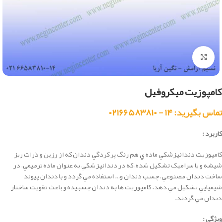
بزرگنمایی تصویر
کامپوزیت میکروفیل
تماس بگیرید: ۱۴ - ۰۲۱۶۶۵۸۳۸۱۰
کاربرد :
كامپوزيت دندانپزشكي ماده ي هم رنگ پر کردگي دندان که از رزين و ذرات ريز
شيشه و يا سراميک تشکيل شده، كه در دندانپزشكي به عنوان ماده ترميمي، در
ساخت دندان مصنوعي، چسب دندان و… استفاده مي گردد و با دندان پيوند
شيميايي تشکيل مي دهد. كامپوزيت ها به دندان چسبيده و باعث تقويت ساختار
دندان مي گردند.
ویژگی :