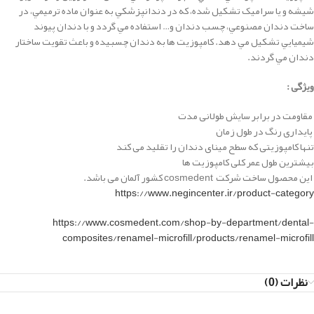
شيشه و يا سراميک تشکيل شده، كه در دندانپزشكي به عنوان ماده ترميمي، در
ساخت دندان مصنوعي، چسب دندان و… استفاده مي گردد و با دندان پيوند
شيميايي تشکيل مي دهد. كامپوزيت ها به دندان چسبيده و باعث تقويت ساختار
دندان مي گردند.
ویژگی :
مقاومت در برابر سایش طولانی مدت
پایداری رنگ در طول زمان
تنها کامپوزیتی که سطح مینای دندان را تقلید می کند
بیشترین طول عمر کلی کامپوزیت ها
این محصول ساخت شرکت cosmedent کشور آلمان می باشد.
https://www.negincenter.ir/product-category
https://www.cosmedent.com/shop-by-department/dental-
composites/renamel-microfill/products/renamel-microfill
نظرات (0)