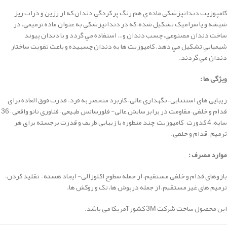
كامپوزيت دندانپزشكي ماده ي هم رنگ پر کردگي دندان که از رزين و ذرات ريز
شيشه و يا سراميک تشکيل شده، كه در دندانپزشكي به عنوان ماده ترميمي، در
ساخت دندان مصنوعي، چسب دندان و… استفاده مي گردد و با دندان پيوند
شيميايي تشکيل مي دهد. كامپوزيت ها به دندان چسبيده و باعث تقويت ساختار
دندان مي گردند.
ویژگی ها :
زیبایی های استثنایی
–
نگهداری عالی – کاربرد
منحصر به فرد –
قدرت فوق العاده برای
قدام و خلفی
–
مقاومت در برابر سایش عالی-
فلورسانس طبیعی
–
فناوری نانو واقعی –
36
سایه، 4 کدورت –
کامپوزیت چند منظوره با زیبایی ظریف و قدرت برجسته برای هر
ترمیم – قدام و خلفی.
موارد مصرف :
بازوهای قدام و خلفی مستقیم، از جمله سطوح اکلوزالی-
ایجاد هسته –
تقلید کردن
–
ترمیم های غیر مستقیم، از جمله درپوش ها، تک و روکش ها.
این محصول ساخت شرکت 3M کشور آمریکا می باشد.