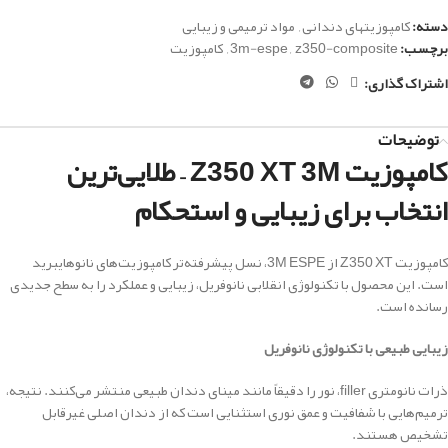
دسته:
کامپوزیتهای دندانی
,
مواد ترمیمی و زیبایی
برچسب:
z350-composite
,
3m-espe
,
کامپوزیت
اشتراک گذاری:
توضیحات
کامپوزیت Z350 XT 3M – طلایی‌ترین
انتخاب برای زیبایی و استحکام
کامپوزیت Z350 XT از 3M ESPE، نسل پیشرفته‌تر کامپوزیت‌های نانوهایبرید
است. این محصول با تکنولوژی انقلابی نانوفریل، زیبایی و عملکرد را به سطح جدیدی
رسانده است.
زیبایی طبیعی با تکنولوژی نانوفریل
ذرات نانومتری filler، نور را دقیقاً مانند مینای دندان طبیعی منتشر می‌کنند. نتیجه،
ترمیم‌هایی با شفافیت و عمق نوری استثنایی است که از دندان اصلی غیرقابل
تشخیص هستند.