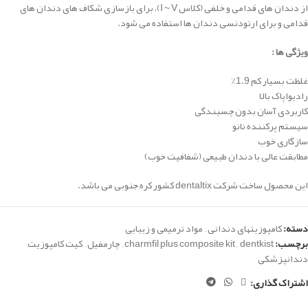
از دندان های قدامی و خلفی (کلاس I ~ V)، برای بازسازی شکاف های دندان های
قدامی و برای ارتودنسی دندان ها استفاده می شود.
ویژگی ها :
غلظت بسیار کم
1.9٪
رادیواپاک بالا
کاربردی آسان بدون
چسبندگی
سیستم پرکننده نانو
سازگاری خوب
مطابقت عالی با دندان طبیعی (شفافیت خوب)
این محصول ساخت شرکت dentaltix کشور کره جنوبی می باشد.
دسته:
کامپوزیتهای دندانی
,
مواد ترمیمی و زیبایی
برچسب:
dentkist
,
charmfil plus composite kit
,
چارمفیل
,
کیت کامپوزیت
دندانپزشکی
اشتراک گذاری: