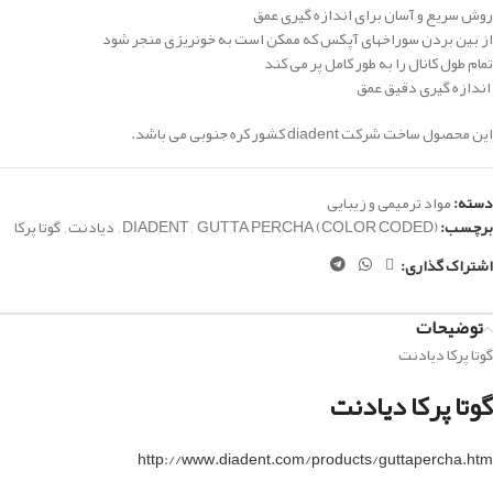
روش سریع و آسان برای اندازه گیری عمق
از بین بردن سوراخهای آپکس که ممکن است به خونریزی منجر شود
تمام طول کانال را به طور کامل پر می کند
اندازه گیری دقیق عمق
این محصول ساخت شرکت diadent کشور کره جنوبی می باشد.
دسته:
مواد ترمیمی و زیبایی
برچسب:
GUTTA PERCHA (COLOR CODED)
,
DIADENT
,
دیادنت
,
گوتا پرکا
اشتراک گذاری:
توضیحات
گوتا پرکا دیادنت
گوتا پرکا دیادنت
http://www.diadent.com/products/guttapercha.htm