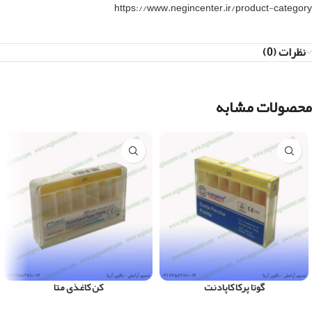
https://www.negincenter.ir/product-category
نظرات (0)
محصولات مشابه
گوتا پرکا کاپادنت
کن کاغذی متا