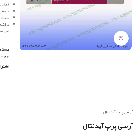
کمک به
کاهش ا
باعث ر
پراکسید کرباماید 
این محصول س
بزرگنمایی تصویر
دسته:
برچس
اشترا
آرسی پرپ آیدنتال
آرسی پرپ آیدنتال