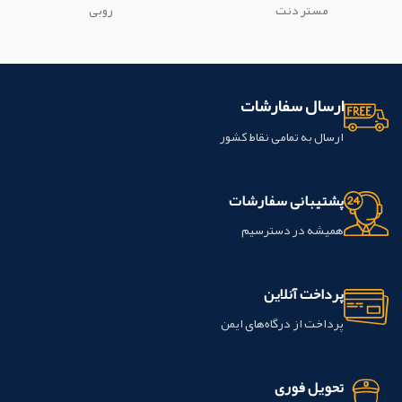
استفاده مي شود. این محصول ساخت
قالبگیری دو مرحله ای (wash-putty)
مستر دنت
روبی
کشور ایران می باشد
♦ ماده تزریقی برای قالبگیری یک مرحله ای
♦ ماده قالبگیری برای ریلاین کردن
زمان
بالینی
( نسبت معمولی مخلوط ) : حداکثر 4
دقیقه و 30 ثانیه
نگهداری:
دور از تابش
مستقیم آفتاب، در دمای 25-15درجه
ارسال سفارشات
سانتی گراد
تاریخ انقضاء:
3 سال پس از
تاریخ تولید درج شده روی جعبه این
ارسال به تمامی نقاط کشور
محصول ساخت شرکت آسیا شیمی طب
تحت لیسانس COLTEN کشور سوئیس
می باشد.
پشتیبانی سفارشات
همیشه در دسترسیم
پرداخت آنلاین
پرداخت از درگاه‌های ایمن
تحویل فوری