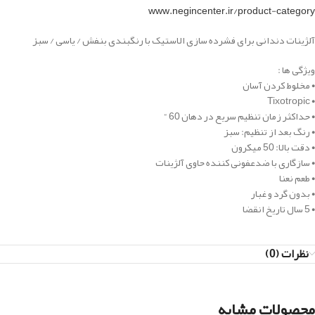
www.negincenter.ir/product-category
آلژینات دندانی برای فشرده سازی الاستیک با رنگبندی بنفش / یاسی / سبز
ویژگی ها :
• مخلوط کردن آسان
• Tixotropic
• حداکثر زمان تنظیم سریع در دهان 60 “
• رنگ بعد از تنظیم: سبز
• دقت بالا: 50 میکرون
• سازگاری با ضدعفونی کننده حاوی آلژینات
• طعم نعنا
• بدون گرد و غبار
• 5 سال تاریخ انقضا
نظرات (0)
محصولات مشابه