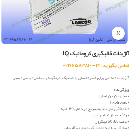
بزرگنمایی تصویر
آلژینات قالبگیری کروماتیک IQ
تماس بگیرید: ۱۴ - ۰۲۱۶۶۵۸۳۸۱۰
آلژینات دندانی برای فشرده سازی الاستیک با رنگبندی بنفش / یاسی / سبز
ویژگی ها :
• مخلوط کردن آسان
• Tixotropic
• حداکثر زمان تنظیم سریع در دهان 60 ثانیه
• رنگ بعد از تنظیم: سبز
• دقت بالا: 50 میکرون
• سازگاری با ضدعفونی کننده حاوی آلژینات