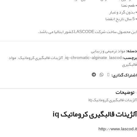
• طعم نعنا
• بدون گرد و غبار
• 5 سال تاریخ انقضا
این محصول ساخت شرکت LASCODE کشور ایتالیا می باشد.
دسته:
مواد ترمیمی و زیبایی
برچسب:
lascod
,
iq-chromatic-alginate
,
آلژینات قالبگیری کروماتیک
,
مواد
قالبگیری
اشتراک گذاری:
توضیحات
آلژینات قالبگیری کروماتیک iq
آلژینات قالبگیری کروماتیک iq
http://www.lascod.it