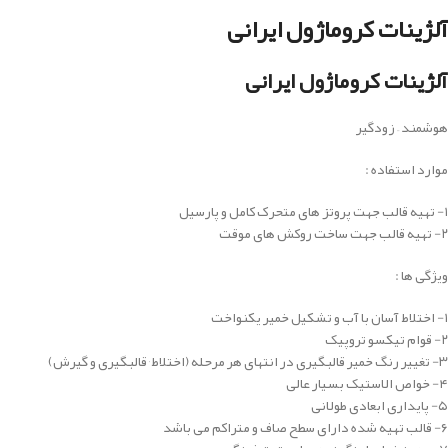
آلژینات کروماژول ایرانی
آلژینات کروماژول ایرانی
هوشمند – زودگیر
موارد استفاده :
۱- تهیه قالب جهت پروتز های متحرک کامل و پارسیل
۲- تهیه قالب جهت ساخت روکش های موقت
ویژگی ها :
۱- اختلاط آسان با آب و تشکیل خمیر یکنواخت
۲- قوام تیکسو تروپیک
۳- تغییر رنگ خمیر قالبگیری در انتهای هر مرحله (اختلاط٬ قالبگیری و گیرش)
۴- خواص الاستیک بسیار عالی
۵- پایداری ابعادی طولانی
۶- قالب تهیه شده دارای سطح صاف و متراکم می باشد