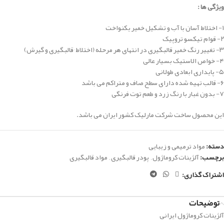
ویژگی ها :
۱- اختلاط آسان با آب و تشکیل خمیر یکنواخت
۲- قوام تیکسو تروپیک
۳- تغییر رنگ خمیر قالبگیری در انتهای هر مرحله (اختلاط٬ قالبگیری و گیرش)
۴- خواص الاستیک بسیار عالی
۵- پایداری ابعادی طولانی
۶- قالب تهیه شده دارای سطح صاف و متراکم می باشد
۷- بدون غبار با رنگ زرد و طعم توت فرنگی
این محصول ساخت شرکت مارلیک کشور ایران می باشد.
دسته:
مواد ترمیمی و زیبایی
برچسب:
آلژینات کروماژول
,
پودر قالبگیری
,
مواد قالبگیری
اشتراک گذاری:
توضیحات
آلژینات کروماژول ایرانی