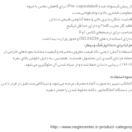
از پیش کپسوله شده (Pre-capsulated) برای کاهش تماس با جیوه
مقاومت فشاری بالا و دوام طولانی‌مدت
قابلیت شکل‌پذیری عالی و حفظ آناتومی طبیعی دندان
فاقد گاز مخرب گاما ۲ و دارای حداقل لیکیج
مناسب برای ترمیم‌های کلاس I و II
دارای استانداردهای ISO 24234 و مجوز وزارت بهداشت
مزایا برای دندانپزشک و بیمار:
استفاده آسان، ایمنی بالا، قیمت مقرون‌به‌صرفه و کیفیت مشابه نمونه‌های خارجی از
جمله مزایای کلیدی این محصول هستند. همچنین، به دلیل خلوص بالای نقره
(۹۹.۹٪)، زیبایی دندان حفظ شده و از سیاه شدن آن جلوگیری می‌شود.
نحوه استفاده:
آمالکپ سپهر به صورت آماده مصرف عرضه می‌شود و تنها کافی‌ست قبل از قرار دادن
در دستگاه آمالگاماتور، دکمه مخلوط شدن را فشار دهید.
http://www.negincenter.ir/product-category