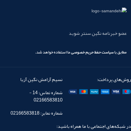
کامپوزیت به نتایج خیلی خوبی می رسید
ولی نتایج فوق عالی با تکنیک لیرینگ
براحتی قابل دسترس است.
کارکرد کامپوزیت
دیاموند:
عضو خبرنامه نگین سنتر شوید
با کامپوزیت دیاموند از پس چالش برانگیز
ترین ترمیم ها هم بر خواهید آمد. کمترین
مطابق با
سیاست حفظ حریم خصوصی
ما استفاده خواهد شد.
میزان چسبندگی به قلم باعث راحتی کار با
آن خواهد شد. ذرات بسیار ریز فیلر باعث
پالیشی مشابه با انامل دندان طبیعی
خواهد شد.
روش‌های پرداخت:
نسیم آرامش نگین آریا
شماره تماس: 14 -
02166583810
شماره نمابر: 02166583818
در شبکه‌های اجتماعی با ما همراه باشید: