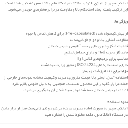
آمالکپ سپهر از آلیاژی با ترکیب ۴۵٪ نقره، ۳۰٪ قلع و ۲۵٪ مس تشکیل شده است.
این ترکیب باعث ایجاد استحکام بالا و مقاومت در برابر فشارهای جویدن می‌شود.
ویژگی‌ها:
از پیش کپسوله شده (Pre-capsulated) برای کاهش تماس با جیوه
مقاومت فشاری بالا و دوام طولانی‌مدت
قابلیت شکل‌پذیری عالی و حفظ آناتومی طبیعی دندان
فاقد گاز مخرب گاما ۲ و دارای حداقل لیکیج
مناسب برای ترمیم‌های کلاس I و II
دارای استانداردهای ISO 24234 و مجوز وزارت بهداشت
مزایا برای دندانپزشک و بیمار:
استفاده آسان، ایمنی بالا، قیمت مقرون‌به‌صرفه و کیفیت مشابه نمونه‌های خارجی از
جمله مزایای کلیدی این محصول هستند. همچنین، به دلیل خلوص بالای نقره
(۹۹.۹٪)، زیبایی دندان حفظ شده و از سیاه شدن آن جلوگیری می‌شود.
نحوه استفاده:
آمالکپ سپهر به صورت آماده مصرف عرضه می‌شود و تنها کافی‌ست قبل از قرار دادن
در دستگاه آمالگاماتور، دکمه مخلوط شدن را فشار دهید.