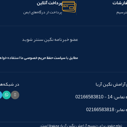
فارشات
پرداخت آنلاین
م
شده و به صورت خمیری برای ترمیم
شده و به صورت خمیری بر
 ها
دندان تغییر شکل یابند. در آمالکپ ها
دندان تغییر شکل یابند. در
ترسیم
پرداخت از درگاه‌های ایمن
هم
درصد نقره استفاده شده بسیار مهم
درصد نقره استفاده شده ب
ره
بوده و بر این اساس به دو دسته نقره
بوده و بر این اساس به دو 
ند.
بالا و نقره پایین دسته بندی می شوند.
بالا و نقره پایین دسته بند
ره
ترکیبات :
نقره 43% - قلع 32% - مس
ویژگی ها :
عضو خبرنامه نگین سنتر شوید
اه
25% این محصول ساخت شرکت AT&M
آمالگام سینالوکس با بهره­
Nordiska
Biomaterials کشور چین می باشد.
فناوری پیشرفته و با استفا
اتمایزینگ گازی تولید م
مطابق با
سیاست حفظ حریم خصوصی
ما استفاده خوا
این آلیاژ عاری از فلز روی و 
دو می باشد.
این محصول ساخت شرکت او
ایران می باشد.
آرامش نگین آریا
در شبکه‌های
14 - 02166583810
: 02166583818
تمام حقوق برای «نسیم آرامش نگین آریا» محفوظ است.