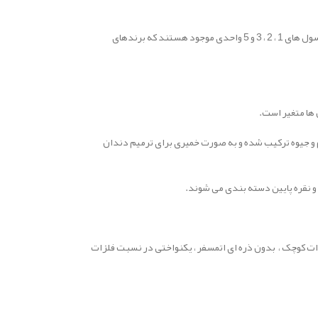
آمالکپ ها موادی هستند که در ترمیم دندان مورد استفاده قرار می گیرند. این مواد در کپسول های 1 ، 2 ، 3 و 5 واحدی موجود هستند که برندهای
 ها متغیر است.
لگام و جیوه ترکیب شده و به صورت خمیری برای ترمیم دندان
 و نقره پایین دسته بندی می شوند.
الگام،اندازه ذرات کوچک ، بدون ذره ای اتمسفر ، یکنواختی در نسبت فلزات