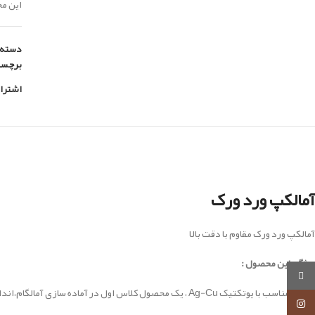
این محصول سا
دسته:
برچس
اشترا
آمالکپ ورد ورک
آمالکپ ورد ورک مقاوم با دقت بالا
ویژگی این محصول :
روبیکا
مخلوط مناسب با یوتکتیک Ag-Cu ، یک محصول کلاس اول در آماده سازی آمالگام،اندازه ذرات کوچک ، بدون ذره ای اتمسفر ، یکنواختی در نسبت فلزات ،حداکثر مقاومت در برابر خوردگی ، حفظ لبه های کامل
اینستاگرام