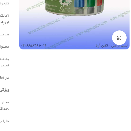
کاربرد 
اروپایی نوع 5 
هر بسته آ
بزرگنمایی تصویر
محتوای
به منظ
تغییر 
در آما
ویژگی
،حداکث
دارای بسته