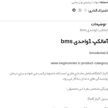
دسته:
مواد ترمیمی و زیبایی
اشتراک گذاری:
توضیحات
آمالکپ 1واحدی bms
آمالکپ 1واحدی bms
bmsdental.it
www.negincenter.ir/product-category
آلياژ آمالگام شامل ماده اي فلزي است كه با جيوه تركيب مي شود و براي درمان
پوسيدگي هاي دندان به كار مي رود.
ویژگی منحصر بفرد این محصول :
بدون آلیاژ گاما2