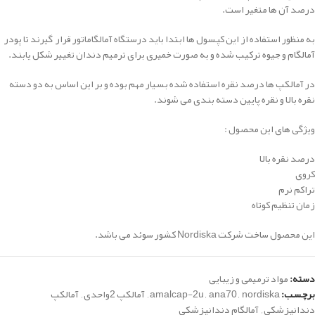
درصد آن ها متغیر است.
به منظور استفاده از این کپسول ها ابتدا باید درستگاه آمالگاماتور قرار گیرند تا پودر
آمالگام و جیوه ترکیب شده و به صورت خمیری برای ترمیم دندان تغییر شکل یابند.
در آمالکپ ها درصد نقره استفاده شده بسیار مهم بوده و بر این اساس به دو دسته
نقره بالا و نقره پایین دسته بندی می شوند.
ویژگی های این محصول :
درصد نقره بالا
کروی
تراکم نرم
زمان تنظیم کوتاه
این محصول ساخت شرکت Nordiska کشور سوئد می باشد.
دسته:
مواد ترمیمی و زیبایی
برچسب:
nordiska
,
ana70
,
amalcap-2u
,
آمالکپ 2واحدی
,
آمالکپ
دندانپزشکی
,
آمالگام دندانپزشکی