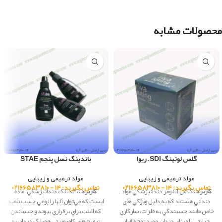
محصولات مشابه
گلس لوتینگ SDI – ریوا
باندینگ نسل پنجم STAE
مواد ترمیمی و زیبایی
مواد ترمیمی و زیبایی
تماس بگیرید: ۱۴ - ۰۲۱۶۶۵۸۳۸۱۰
تماس بگیرید: ۱۴ - ۰۲۱۶۶۵۸۳۸۱۰
کاربرد :
گلاس آينومر دندانپزشكي مواد
کاربرد :
باندينگ دندانپزشكي، ماده
دنداني هستند كه به دليل وي‍‍ژگي هاي
ايست كه مي‌توان آنها را نوعي چسب ناميد
خاص مانند چسبندگي به فلزات، سازگاري
كه اغلب براي برقراري پيوند و چسباندن
حرارتي با ميناي دندان مورد توجه قرار
ترميم هاي كامپوزيتي همرنگ دندان به