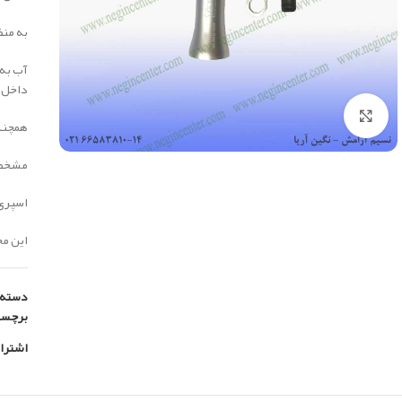
به منظ
آب به 
داخل و
بزرگنمایی تصویر
همچنین
مشخصا
اسپری :
این محصول 
دسته:
برچس
اشترا