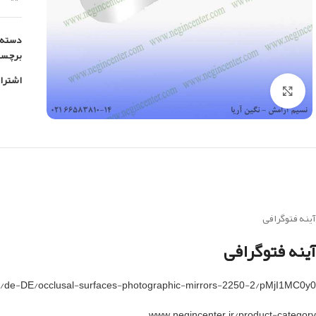
دسته:
برچس
اشترا
بزرگنمایی تصویر
آینه فتوگرافی
آینه فتوگرافی
ti/de-DE/occlusal-surfaces-photographic-mirrors-2250-2/pMjI1MC0y0
www.negincenter.ir/product-category