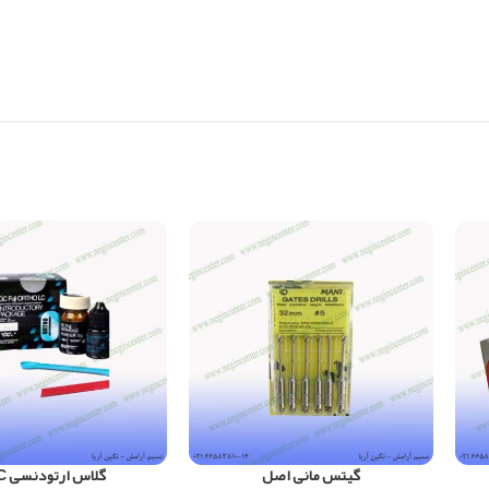
گیتس مانی اصل
گلاس ارتودنسی GC