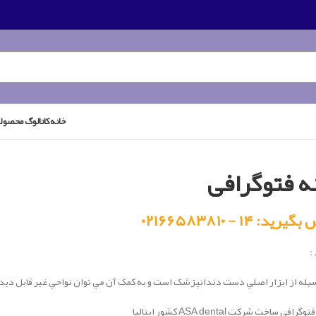
خانه
کاتالوگ محصول
ه فتوگرافی
رید: ۱۴ - ۰۲۱۶۶۵۸۳۸۱۰
:
يله از ابزار اصلي دست دندانپزشک است و به کمک آن مي توان نواحي غير قابل ديد
رافی ساخت شرکت ASA dental کشور ایتالیا