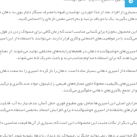
تلگرام
بسیاری از افراد بعد از غذا خوردن، نوشیدن قهوه یا مصرف سیگار دچار بوی بد دها
دهان بگیرید، یک یا دو پاف بزنید و به‌راحتی نفس تازه‌ای را احساس کنید.
این محصول به‌ویژه برای کسانی مناسب است که زمان کافی برای مسواک زدن در طول روز
می‌کنند یا در موقعیت‌های اجتماعی و کاری قرار دارند، می‌توانند با استفاده از این
اسپری‌های خوشبوکننده دهان در طعم‌ها و رایحه‌های مختلفی تولید می‌شوند؛ از نعناع
می‌دهند که برای استفاده مداوم مناسب‌ترند و باعث تحریک لثه نمی‌شوند.
استفاده از اسپری دهانی بسیار ساده است: دهان را باز کرده، اسپری را به سمت دهان بگیرید و ۱ یا ۲ بار اسپری کنید. بهتر است اسپری مستقیماً به سمت انتهای زبان یا داخل دهان پاشیده شود تا اث
اسپری‌های باکیفیت معمولاً حاوی عصاره‌های طبیعی، زایلیتول، مواد ضدباکتری و ترکیب
و از تجمع باکتری‌های دهانی جلوگیری می‌کنند.
مزایای اصلی این اسپری‌ها شامل بوی مطبوع فوری، حمل آسان، عدم نیاز به آب، قابلیت
قرارهای عاشقانه از اسپری خوشبوکننده برای افزایش اعتماد به‌نفس استفاده می‌کنن
یکی دیگر از نکات مثبت این محصولات این است که بسیاری از آن‌ها قیمت مناسبی دارند
اگرچه اسپری دهان نمی‌تواند جایگزین مسواک، نخ دندان یا دهان‌شویه شود، اما یک 