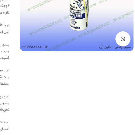
کوچک 
تازه د
برخلاف
این اس
بزرگنمایی تصویر
بسیاری
جیب می
کنید.
این مح
بهداشت
استفا
اسپری‌
بسیاری
نمی‌ش
انتهای