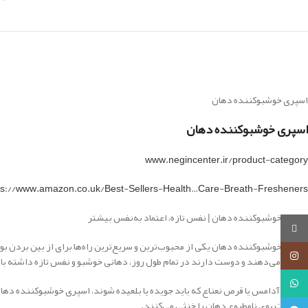
اسپری خوشبوکننده دهان
اسپری خوشبوکننده دهان
www.negincenter.ir/product-category
ps://www.amazon.co.uk/Best-Sellers-Health…Care-Breath-Fresheners
اسپری خوشبوکننده دهان | نفس تازه، اعتماد به‌نفس بیشتر
روبیکا
اسپری خوشبوکننده دهان یکی از محبوب‌ترین و سریع‌ترین راه‌ها برای از بین بردن
اینستاگرام
اهمیت می‌دهند و دوست دارند در تمام طول روز، دهانی خوشبو و نفس تازه داشته با
واتساپ
برخلاف آدامس یا قرص نعناع که باید جویده یا بلعیده شوند، اسپری خوشبوکننده دهان
به‌سرعت بوی نامطبوع دهان را خنثی می‌کنند.