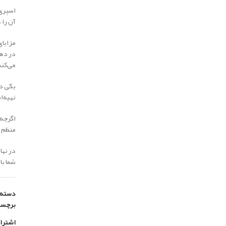
اسپری‌
آن را 
مزایای
در دها
می‌کنن
یکی دی
تهیه‌ا
اگرچه 
منظم ا
در نها
شما با
دسته:
برچس
اشترا